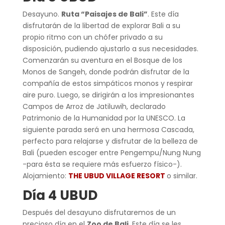
Desayuno.
Ruta “Paisajes de Bali”
. Este día
disfrutarán de la libertad de explorar Bali a su
propio ritmo con un chófer privado a su
disposición, pudiendo ajustarlo a sus necesidades.
Comenzarán su aventura en el Bosque de los
Monos de Sangeh, donde podrán disfrutar de la
compañía de estos simpáticos monos y respirar
aire puro. Luego, se dirigirán a los impresionantes
Campos de Arroz de Jatiluwih, declarado
Patrimonio de la Humanidad por la UNESCO. La
siguiente parada será en una hermosa Cascada,
perfecto para relajarse y disfrutar de la belleza de
Bali (pueden escoger entre Pengempu/Nung Nung
-para ésta se requiere más esfuerzo físico-).
Alojamiento:
THE UBUD VILLAGE RESORT
o similar.
Día 4 UBUD
Después del desayuno disfrutaremos de un
precioso día en el
Zo
o de Bali
. Este día se les