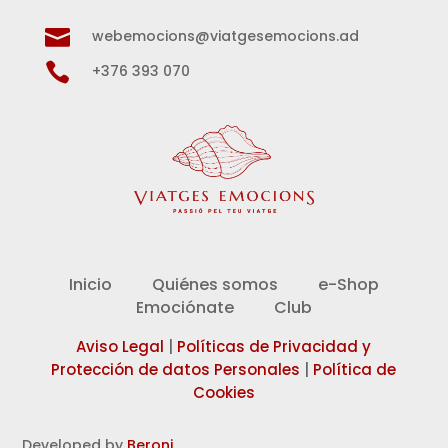

webemocions@viatgesemocions.ad

+376 393 070
Inicio
Quiénes somos
e-Shop
Emociónate
Club
Aviso Legal
|
Políticas de Privacidad y
Protección de datos Personales
|
Política de
Cookies
Developed by
Beroni