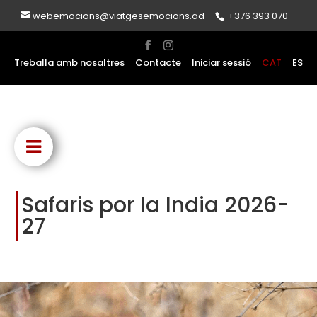
webemocions@viatgesemocions.ad
+376 393 070
Treballa amb nosaltres
Contacte
Iniciar sessió
CAT
ES
Safaris por la India 2026-
27