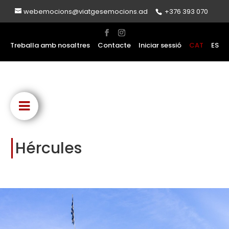
webemocions@viatgesemocions.ad
+376 393 070
Treballa amb nosaltres
Contacte
Iniciar sessió
CAT
ES
Hércules