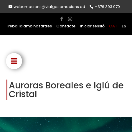
webemocions@viatgesemocions.ad
+376 393 070
Treballa amb nosaltres
Contacte
Iniciar sessió
CAT
ES
Auroras Boreales e Iglú de
Cristal