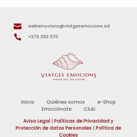

webemocions@viatgesemocions.ad

+376 393 070
Inicio
Quiénes somos
e-Shop
Emociónate
Club
Aviso Legal
|
Políticas de Privacidad y
Protección de datos Personales
|
Política de
Cookies