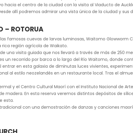
 hacia el centro de la ciudad con la visita al Viaducto de Aucklan
Desde allí podremos admirar una vista única de la ciudad y sus
O – ROTORUA
r las famosas cuevas de larvas luminosas, Waitomo Glowworm C
 rica región agrícola de Waikato.
de una visita guiada que nos llevará a través de más de 250 me
 es un recorrido por barca a lo largo del Río Waitomo, donde co
entrar en esta galaxia de diminutas luces vivientes, experime
onal al estilo neozelandés en un restaurante local. Tras el alm
Termal y el Centro Cultural Maorí con el Instituto Nacional de A
de madera. En esta reserva veremos distintos depósitos de sílic
e esta.
tradicional con una demostración de danzas y canciones maorí
HURCH