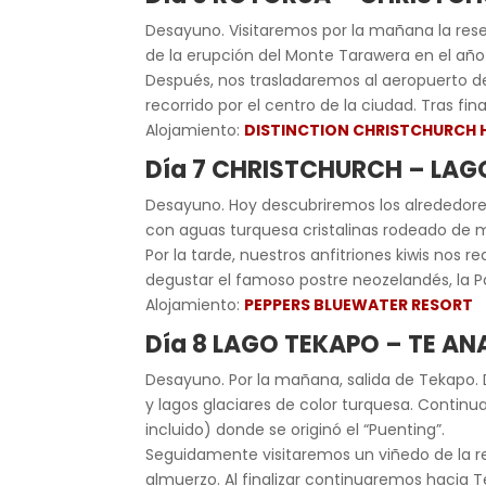
Desayuno. Visitaremos por la mañana la res
de la erupción del Monte Tarawera en el año
Después, nos trasladaremos al aeropuerto de
recorrido por el centro de la ciudad. Tras fina
Alojamiento:
DISTINCTION CHRISTCHURCH 
Día 7 CHRISTCHURCH – LAG
Desayuno. Hoy descubriremos los alrededore
con aguas turquesa cristalinas rodeado de m
Por la tarde, nuestros anfitriones kiwis nos
degustar el famoso postre neozelandés, la P
Alojamiento:
PEPPERS BLUEWATER RESORT
Día 8 LAGO TEKAPO – TE AN
Desayuno. Por la mañana, salida de Tekapo. 
y lagos glaciares de color turquesa. Continu
incluido) donde se originó el “Puenting”.
Seguidamente visitaremos un viñedo de la r
almuerzo. Al finalizar continuaremos hacia T