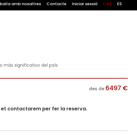
balla amb nosaltres
Contacte
Iniciar sessió
CAT
ES
o más significativo del país
6497
€
des de
i et contactarem per fer la reserva.