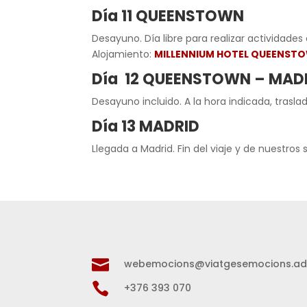
Día 11 QUEENSTOWN
Desayuno. Día libre para realizar actividades
Alojamiento:
MILLENNIUM HOTEL QUEENST
Día 12 QUEENSTOWN – MAD
Desayuno incluido. A la hora indicada, trasl
Día 13 MADRID
Llegada a Madrid. Fin del viaje y de nuestros s

webemocions@viatgesemocions.a

+376 393 070