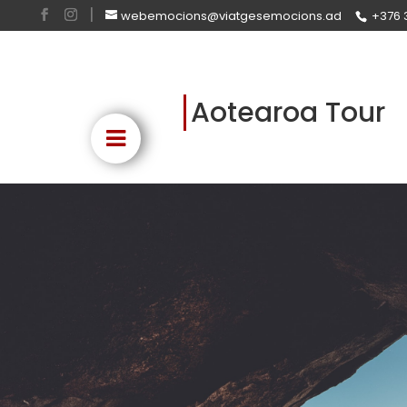
webemocions@viatgesemocions.ad
+376 
Aotearoa Tour