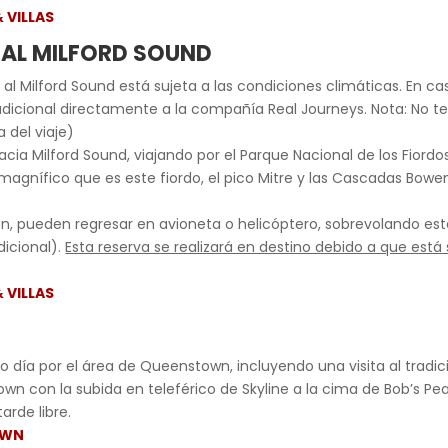
 VILLAS
 AL MILFORD SOUND
 al Milford Sound está sujeta a las condiciones climáticas. En c
icional directamente a la compañía Real Journeys. Nota: No t
a del viaje)
cia Milford Sound, viajando por el Parque Nacional de los Fiordo
gnífico que es este fiordo, el pico Mitre y las Cascadas Bowen.
 pueden regresar en avioneta o helicóptero, sobrevolando este
dicional).
Esta reserva se realizará en destino debido a que est
 VILLAS
 día por el área de Queenstown, incluyendo una visita al tradic
own con la subida en teleférico de Skyline a la cima de Bob’s 
arde libre.
OWN