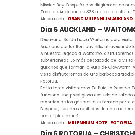
Mission Bay. Después nos dirigiremos de nuevo
Torre de Auckland de 328 metros de altura. 
Alojamiento:
GRAND MILLENNIUM AUKLAND
Día 5 AUCKLAND – WAITOM
Desayuno. Salida hacia Waitomo para visita
Auckland por los Bombay Hills, atravesando la
A nuestra llegada a Waitomo, disfrutaremos 
subterráneos. Lo más destacado de la visita
gusanos que forman la Ruta de Glowworm. Al 
visita disfrutaremos de una barbacoa tradici
Rotorua.
Por la tarde visitaremos Te Puia, la Reserva 
funciona una prestigiosa escuela de tallado 
recorrido de los géiseres que forman parte d
Después, seremos recibidos de una manera 
cena típica maorí.
Alojamiento:
MILLENNIUM HOTEL ROTORUA
Día 6 ROTORUA – CHRISTC