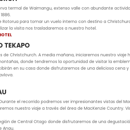
erva termal de Waimangu, extenso valle con abundante activid
 1886.
 Rotorua para tomar un vuelo interno con destino a Christchurch
lizar la visita nos trasladaremos a nuestro hotel.
HOTEL
O TEKAPO
s de Christchurch. A media mañana, iniciaremos nuestro viaje h
ontañas, donde tendremos la oportunidad de visitar la emblemát
 recibirán en su casa donde disfrutaremos de una deliciosa cena 
avlova.
AU
Durante el recorrido podremos ver impresionantes vistas del Mo
aremos nuestro viaje a través del área de MacKenzie Country. Vis
egión de Central Otago donde disfrutaremos de una degustación
e Anau.