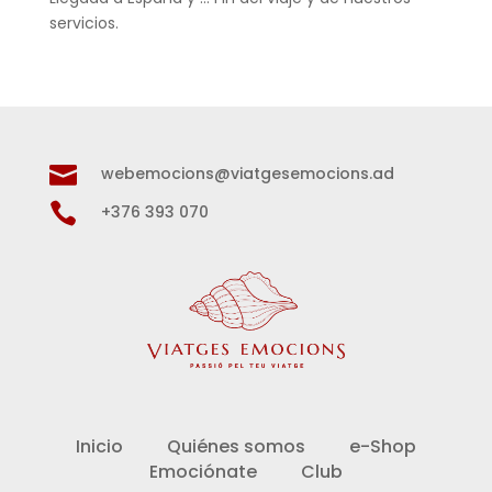
servicios.

webemocions@viatgesemocions.ad

+376 393 070
Inicio
Quiénes somos
e-Shop
Emociónate
Club