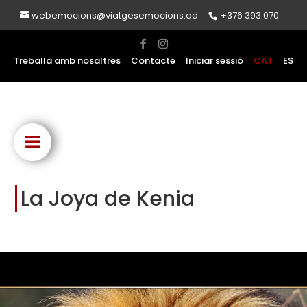
webemocions@viatgesemocions.ad
+376 393 070
Treballa amb nosaltres
Contacte
Iniciar sessió
CAT
ES
La Joya de Kenia