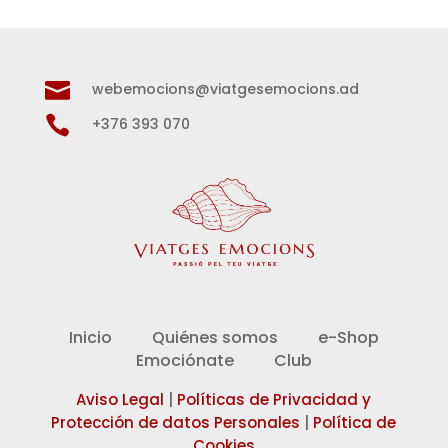

webemocions@viatgesemocions.ad

+376 393 070
Inicio
Quiénes somos
e-Shop
Emociónate
Club
Aviso Legal
|
Políticas de Privacidad y
Protección de datos Personales
|
Política de
Cookies