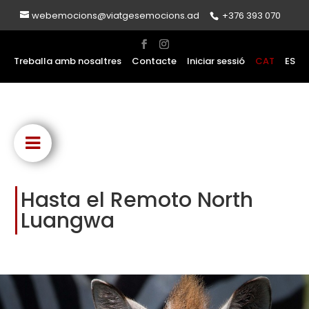
webemocions@viatgesemocions.ad
+376 393 070
Treballa amb nosaltres
Contacte
Iniciar sessió
CAT
ES
Hasta el Remoto North
Luangwa