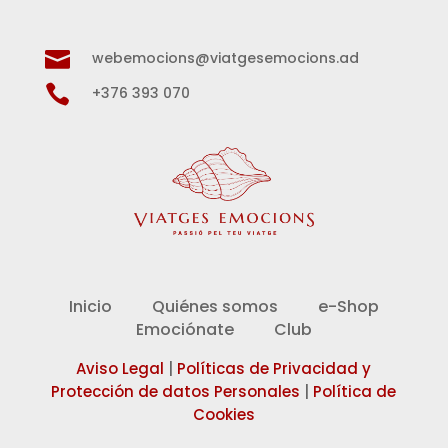

webemocions@viatgesemocions.ad

+376 393 070
Inicio
Quiénes somos
e-Shop
Emociónate
Club
Aviso Legal
|
Políticas de Privacidad y
Protección de datos Personales
|
Política de
Cookies