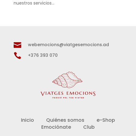
nuestros servicios…

webemocions@viatgesemocions.ad

+376 393 070
Inicio
Quiénes somos
e-Shop
Emociónate
Club