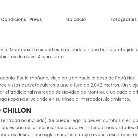
Condicions i Preus
Ubicació
Fotografies
tren a Montreux. La ciudad está ubicada en una bahía protegida 
ubiertos de nieve. Alojamiento.
aponia. Por la mañana, viaje en tren hacia la casa de Papá Noel. 
e vistas espectaculares a una altura de 2.042 metros. ¡Un viaj
itar el tradicional mercado de Navidad de Montreux, ubicado a or
ega Papá Noel volando en su trineo al mercado! Alojamiento.
O CHILLON
n (entrada no incluida). Se puede llegar a pie, en autobús o en bar
mán, es uno de los edificios de carácter histórico más visitados 
 secretos desde hace siglos e incluso atrajo a varios escritore