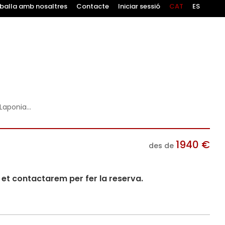
balla amb nosaltres
Contacte
Iniciar sessió
CAT
ES
Laponia...
1940
€
des de
i et contactarem per fer la reserva.