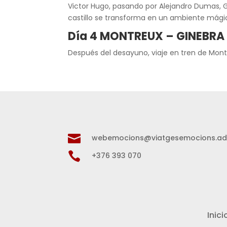
Victor Hugo, pasando por Alejandro Dumas, Gu
castillo se transforma en un ambiente mágico
Día 4 MONTREUX – GINEBRA
Después del desayuno, viaje en tren de Montre

webemocions@viatgesemocions.a

+376 393 070
Inici