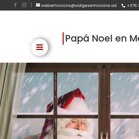
webemocions@viatgesemocions.ad
+376 
Papá Noel en M