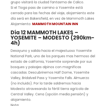
grupo visitará la ciudad fantasma de Calico.
Si el Tioga pass de camino a Yosemite está
cerrado para las fechas del viaje, alojamiento este
día será en Bakersfield, en vez de Mammoth Lakes
Alojamiento:
MAMMOTH MOUNTAIN INN
Día 12 MAMMOTH LAKES –
YOSEMITE – MODESTO (290km-
4h)
Desayuno y salida hacia el majestuoso Yosemite
National Park, uno de los parques mas hermoso del
estado de california, Yosemite sorprende por sus
bosques y paisajes alpinos con magnificas
cascadas. Descubriremos Half Dome, Yosemite
Valley, Bridalveil Pass y Yosemite Falls. Almuerzo
(no incluido). Por la tarde saldremos hacia
Modesto atravesando la fértil tierra agrícola de
Central Valley. Cena (opción media pensión) y
alojamiento.
Nota: