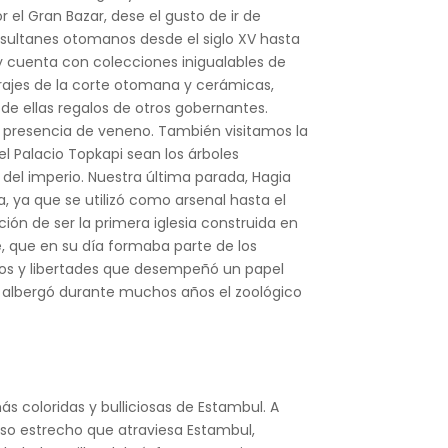
 el Gran Bazar, dese el gusto de ir de
s sultanes otomanos desde el siglo XV hasta
 y cuenta con colecciones inigualables de
rajes de la corte otomana y cerámicas,
e ellas regalos de otros gobernantes.
n presencia de veneno. También visitamos la
l Palacio Topkapi sean los árboles
 del imperio. Nuestra última parada, Hagia
a, ya que se utilizó como arsenal hasta el
ción de ser la primera iglesia construida en
e, que en su día formaba parte de los
chos y libertades que desempeñó un papel
e albergó durante muchos años el zoológico
s coloridas y bulliciosas de Estambul. A
oso estrecho que atraviesa Estambul,