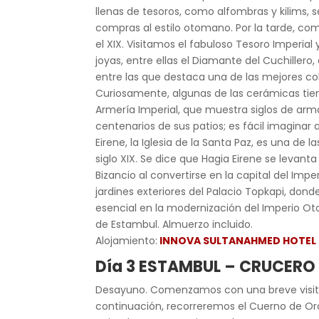
llenas de tesoros, como alfombras y kilims, s
compras al estilo otomano. Por la tarde, com
el XIX. Visitamos el fabuloso Tesoro Imperia
joyas, entre ellas el Diamante del Cuchille
entre las que destaca una de las mejores c
Curiosamente, algunas de las cerámicas tie
Armería Imperial, que muestra siglos de arm
centenarios de sus patios; es fácil imaginar
Eirene, la Iglesia de la Santa Paz, es una de
siglo XIX. Se dice que Hagia Eirene se levant
Bizancio al convertirse en la capital del Im
jardines exteriores del Palacio Topkapi, do
esencial en la modernización del Imperio Ot
de Estambul. Almuerzo incluido.
Alojamiento:
INNOVA SULTANAHMED HOTEL
Día 3 ESTAMBUL – CRUCERO
Desayuno. Comenzamos con una breve visita al
continuación, recorreremos el Cuerno de Oro