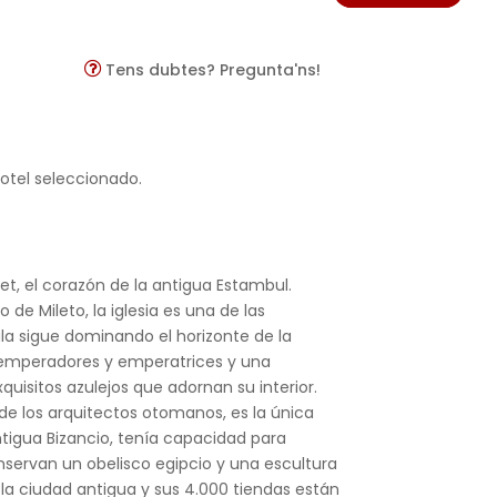
Tens dubtes? Pregunta'ns!
hotel seleccionado.
t, el corazón de la antigua Estambul.
 de Mileto, la iglesia es una de las
la sigue dominando el horizonte de la
e emperadores y emperatrices y una
uisitos azulejos que adornan su interior.
 de los arquitectos otomanos, es la única
ntigua Bizancio, tenía capacidad para
nservan un obelisco egipcio y una escultura
 la ciudad antigua y sus 4.000 tiendas están