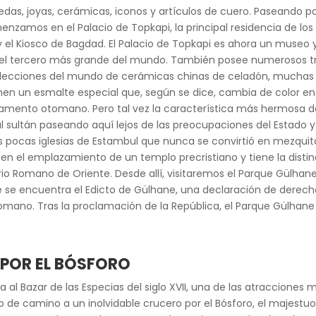
edas, joyas, cerámicas, iconos y artículos de cuero. Paseando por
enzamos en el Palacio de Topkapi, la principal residencia de lo
l y el Kiosco de Bagdad. El Palacio de Topkapi es ahora un museo
ro, el tercero más grande del mundo. También posee numerosos t
olecciones del mundo de cerámicas chinas de celadón, muchas d
nen un esmalte especial que, según se dice, cambia de color e
amento otomano. Pero tal vez la característica más hermosa de
 al sultán paseando aquí lejos de las preocupaciones del Estado y
 las pocas iglesias de Estambul que nunca se convirtió en mezquit
a en el emplazamiento de un templo precristiano y tiene la distin
perio Romano de Oriente. Desde allí, visitaremos el Parque Gülhan
nde se encuentra el Edicto de Gülhane, una declaración de dere
omano. Tras la proclamación de la República, el Parque Gülhan
 POR EL BÓSFORO
 Bazar de las Especias del siglo XVII, una de las atracciones má
 de camino a un inolvidable crucero por el Bósforo, el majestu