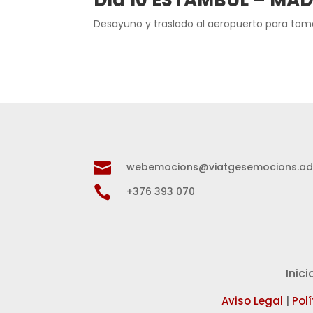
Día 10 ESTAMBUL – MA
Desayuno y traslado al aeropuerto para tomar

webemocions@viatgesemocions.a

+376 393 070
Inici
Aviso Legal
|
Pol