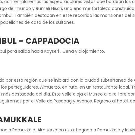
o, contemplaremos las espectaculares vistas que bordean las arb
rgo del mundo y Rumeli Hisari, una enorme fortaleza construida
bul. También destacan en este recorrido las mansiones del sigl
pabellones de caza de los sultanes.
MBUL – CAPPADOCIA
bul para salida hacia Kayseri . Cena y alojamiento.
ido por esta región que se iniciará con la ciudad subterránea d
de los perseguidores. Almuerzo, en ruta, en un restaurante local. 
más destacado del día. Este valle aloja el Museo al aire libre co
eguiremos por el Valle de Pasabag y Avanos. Regreso al hotel, c
PAMUKKALE
cia Pamukkale. Almuerzo en ruta. Llegada a Pamukkale y la visit