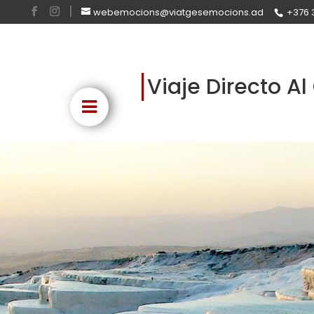
webemocions@viatgesemocions.ad
+376 
Viaje Directo Al