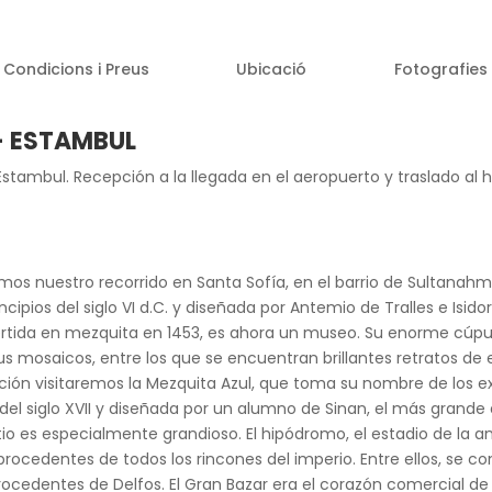
Condicions i Preus
Ubicació
Fotografies
– ESTAMBUL
Estambul. Recepción a la llegada en el aeropuerto y traslado al 
s nuestro recorrido en Santa Sofía, en el barrio de Sultanahme
ipios del siglo VI d.C. y diseñada por Antemio de Tralles e Isidoro
ertida en mezquita en 1453, es ahora un museo. Su enorme cúpu
s mosaicos, entre los que se encuentran brillantes retratos d
ión visitaremos la Mezquita Azul, que toma su nombre de los exq
 del siglo XVII y diseñada por un alumno de Sinan, el más grande
io es especialmente grandioso. El hipódromo, el estadio de la a
ocedentes de todos los rincones del imperio. Entre ellos, se co
ocedentes de Delfos. El Gran Bazar era el corazón comercial de