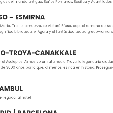
tigios del mundo antiguo: Baños Romanos, Basílica y Acantilados 
SO – ESMIRNA
María. Tras el almuerzo, se visitará Efeso, capital romana de Asi
nifica biblioteca, el Agora y el fantástico teatro greco-romano. A
AMO-TROYA-CANAKKALE
 el Asclepios. Almuerzo en ruta hacia Troya, la legendaria ciu
3000 años por lo que, al menos, es rica en historia. Proseguir
TAMBUL
e llegada al hotel.