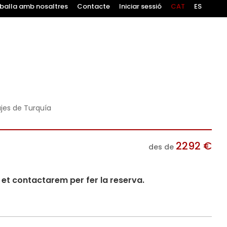
balla amb nosaltres
Contacte
Iniciar sessió
CAT
ES
ajes de Turquía
2292
€
des de
i et contactarem per fer la reserva.