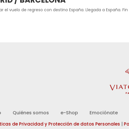
DRID / BARCELONA
 el vuelo de regreso con destino España. Llegada a España. Fin de
d
o
Quiénes somos
e-Shop
Emociónate
íticas de Privacidad y Protección de datos Personales
|
Po