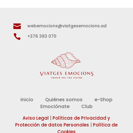

webemocions@viatgesemocions.ad

+376 393 070
Inicio
Quiénes somos
e-Shop
Emociónate
Club
Aviso Legal
|
Políticas de Privacidad y
Protección de datos Personales
|
Política de
Cookies