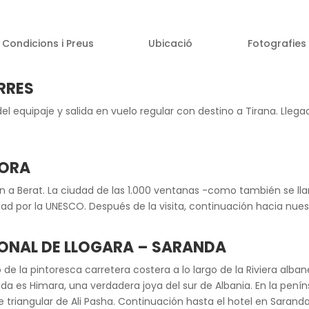
Condicions i Preus
Ubicació
Fotografies
URRES
el equipaje y salida en vuelo regular con destino a Tirana. Llega
LORA
n a Berat. La ciudad de las 1.000 ventanas -como también se ll
d por la UNESCO. Después de la visita, continuación hacia nues
IONAL DE LLOGARA – SARANDA
de la pintoresca carretera costera a lo largo de la Riviera alba
rada es Himara, una verdadera joya del sur de Albania. En la pe
e triangular de Ali Pasha. Continuación hasta el hotel en Saranda