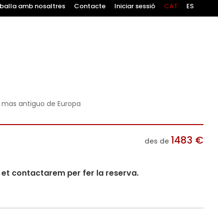
balla amb nosaltres
Contacte
Iniciar sessió
CAT
ES
o mas antiguo de Europa
1483
€
des de
i et contactarem per fer la reserva.