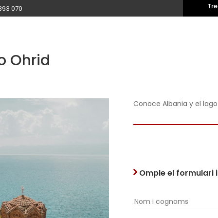
Tre
393 070
o Ohrid
Conoce Albania y el lag
Omple el formulari 