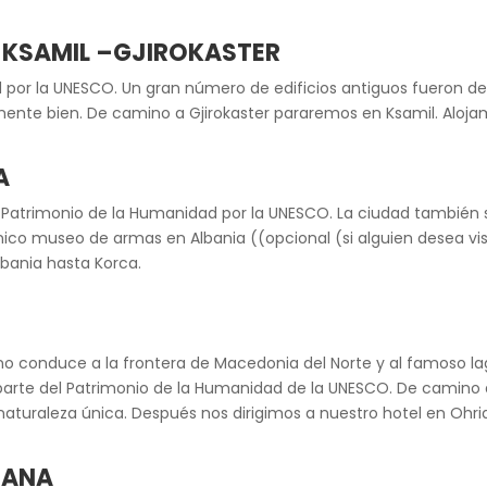
– KSAMIL –GJIROKASTER
ad por la UNESCO. Un gran número de edificios antiguos fueron d
nte bien. De camino a Gjirokaster pararemos en Ksamil. Alojami
A
 Patrimonio de la Humanidad por la UNESCO. La ciudad también se
el único museo de armas en Albania ((opcional (si alguien desea vi
lbania hasta Korca.
o conduce a la frontera de Macedonia del Norte y al famoso lago
 parte del Patrimonio de la Humanidad de la UNESCO. De camino 
turaleza única. Después nos dirigimos a nuestro hotel en Ohri
IRANA