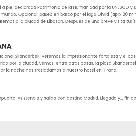
a pie, declarada Patrimonio de la Humanidad por la UNESCO y si
undo. Opcional: paseo en barco por el lago Ohrid (aprx 20 min) p
aremos a la ciudad de Elbasan. Después de una breve visita turí
RANA
acional Skanderbek. Veremos la impresionante fortaleza y el cas
ido por la ciudad, vemos, entre otras cosas, la plaza Skanderbek
 Por la noche nos trasladamos a nuestro hotel en Tirana.
puerto. Asistencia y salida con destino Madrid. Llegada y… fin del