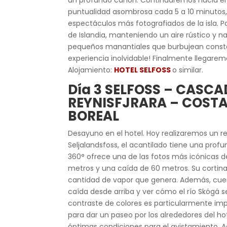
un profundo cañón. Continuaremos hacia el á
puntualidad asombrosa cada 5 a 10 minutos,
espectáculos más fotografiados de la isla. Pa
de Islandia, manteniendo un aire rústico y
pequeños manantiales que burbujean constante
experiencia inolvidable! Finalmente llegare
Alojamiento:
HOTEL SELFOSS
o similar.
Día 3
SELFOSS – CASC
REYNISFJRARA – COSTA
BOREAL
Desayuno en el hotel. Hoy realizaremos un r
Seljalandsfoss, el acantilado tiene una prof
360° ofrece una de las fotos más icónicas d
metros y una caída de 60 metros. Su cortina 
cantidad de vapor que genera. Además, cuen
caída desde arriba y ver cómo el río Skógá s
contraste de colores es particularmente impr
para dar un paseo por los alrededores del hot
óptimas condiciones para el avistamiento. A