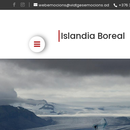
webemocions@viatgesemocions.ad
+376 
Islandia Boreal