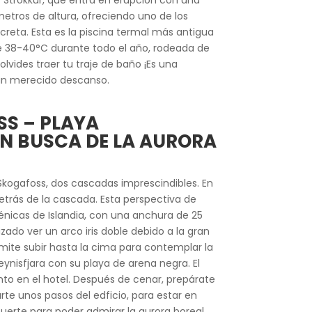
r Strokkur, que entra en erupción con una
tros de altura, ofreciendo uno de los
ecreta. Esta es la piscina termal más antigua
de 38-40°C durante todo el año, rodeada de
vides traer tu traje de baño ¡Es una
 un merecido descanso.
SS – PLAYA
EN BUSCA DE LA AURORA
 Skogafoss, dos cascadas imprescindibl
es. En
detrás de la cascada. Esta perspectiva de
énicas de Islandia, con una anchura de 25
ado ver un arco iris doble debido a la gran
ite subir hasta la cima para contemplar la
eynisfjara con su playa de arena negra. El
nto en el hotel. Después de cenar, prepárate
arte unos pasos del edficio, para estar en
erte para poder admirar la aurora boreal,