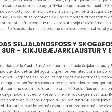
rea geotermal de Haukadalur. Aquí, el protagonista es el géise
 lanzando columnas de agua hirviendo que alcanzan hasta 30 me
ra contrastar con el frío invernal, nos dirigiremos a la Laguna S
 natural. Sus aguas se mantienen a una temperatura constante 
mente, ofreciendo un relax absoluto bajo el cielo ártico. No ol
mos a Selfoss donde nos espera una deliciosa cena en el hotel y
ADAS
SELJALANDSFOSS Y SKOGAFO
 SUR – KIKJUBÆJARKLAUSTUR Y 
ecorrido por la Costa Sur. Continuaremos hacia Seljalandsfoss y
unda cavidad detrás del agua, lo que nos permitirá caminar por 
e la isla. Skógafoss es una de las cascadas más grandes y fotog
de agua es perfecta y masiva; en días soleados, es casi garantiz
ta con una escalinata lateral de unos 500 peldaños que te perm
e dirige hacia el océano. Posteriormente nos dirigiremos hacia R
esionante en invierno. Llegada a Kirkjubæjarklaustur y alojamie
el, durante el cual intentarás avistar la aurora. Bastará con alej
demás de un cielo despejado, siempre se necesita un poco de su