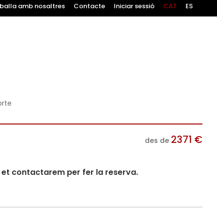
balla amb nosaltres
Contacte
Iniciar sessió
CAT
ES
orte
2371
€
des de
i et contactarem per fer la reserva.