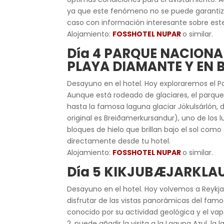
ya que este fenómeno no se puede garantizar
caso con información interesante sobre est
Alojamiento:
FOSSHOTEL NUPAR
o similar.
Día 4
PARQUE NACIONAL
PLAYA DIAMANTE Y EN 
Desayuno en el hotel. Hoy
exploraremos el Par
Aunque está rodeado de glaciares, el parque 
hasta la famosa laguna glaciar Jökulsárlón
original es Breiðamerkursandur), uno de los 
bloques de hielo que brillan bajo el sol com
directamente desde tu hotel.
Alojamiento:
FOSSHOTEL NUPAR
o similar.
Día 5
KIKJUBÆJARKLAUS
Desayuno en el hotel. Hoy volvemos a Reykjav
disfrutar de las vistas panorámicas del famos
conocido por su actividad geológica y el vapo
2, puede añadir la visita a la Laguna Azul, l