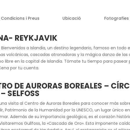
Condicions i Preus
Ubicació
Fotografies
NA-
REYKJAVIK
.
Bienvenidos a Islandia, un destino legendario, famoso en todo 
as volcánicas, cascadas atronadoras y la mágica danza de las au
mpo libre en la capital de Islandia. Tómate tu tiempo para pasea
Cena por tu cuenta.
TRO DE AURORAS BOREALES – CÍR
 – SELFOSS
 una visita al Centro de Auroras Boreales para conocer más so
lir, Patrimonio de la Humani
dad por la UNESCO, un lugar único en
l mar. Además de su importancia geológica, es el corazón históri
sitaremos Gullfoss, la «Cascada de Oro». Esta imponente caída 