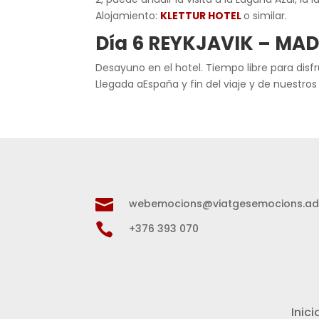
Alojamiento:
KLETTUR HOTEL
o similar.
Día 6
REYKJAVIK –
MAD
Desayuno en el hotel. Tiempo libre para disfru
Llegada aEspaña y fin del viaje y de nuestros

webemocions@viatgesemocions.a

+376 393 070
Inici