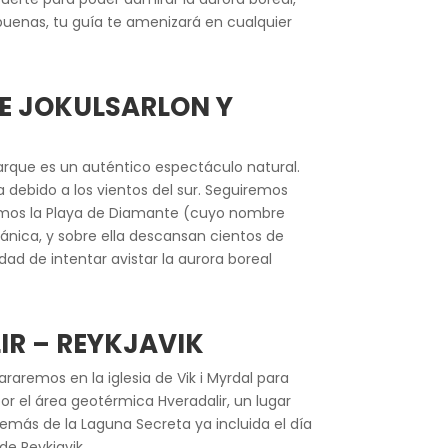
buenas, tu guía te amenizará en cualquier
E JOKULSARLON Y
 parque es un auténtico espectáculo natural.
 debido a los vientos del sur. Seguiremos
remos la Playa de Diamante (cuyo nombre
cánica, y sobre ella descansan cientos de
ad de intentar avistar la aurora boreal
IR – REYKJAVIK
aremos en la iglesia de Vik i Myrdal para
por el área geotérmica Hveradalir, un lugar
Además de la Laguna Secreta ya incluida el día
de Reykjavik.