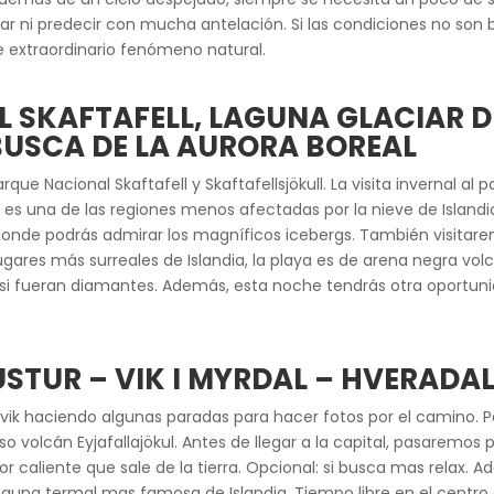
 ni predecir con mucha antelación. Si las condiciones no son 
e extraordinario fenómeno natural.
 SKAFTAFELL, LAGUNA GLACIAR D
BUSCA DE LA AURORA BOREAL
que Nacional Skaftafell y Skaftafellsjökull. La visita invernal al
es una de las regiones menos afectadas por la nieve de Islandia
, donde podrás admirar los magníficos icebergs. También visita
lugares más surreales de Islandia, la playa es de arena negra vol
o si fueran diamantes. Además, esta noche tendrás otra oportunid
TUR – VIK I MYRDAL – HVERADAL
ik haciendo algunas paradas para hacer fotos por el camino. Par
o volcán Eyjafallajökul. Antes de llegar a la capital, pasaremos 
r caliente que sale de la tierra. Opcional: si busca mas relax. 
a laguna termal mas famosa de Islandia. Tiempo libre en el centro 