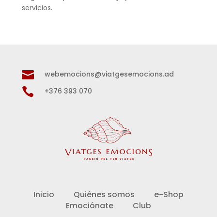
servicios.

webemocions@viatgesemocions.ad

+376 393 070
Inicio
Quiénes somos
e-Shop
Emociónate
Club