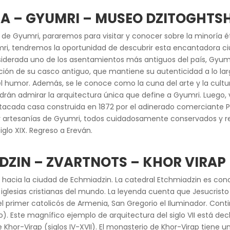
AZA – GYUMRI – MUSEO DZITOGHT
de Gyumri, pararemos para visitar y conocer sobre la minoría ét
i, tendremos la oportunidad de descubrir esta encantadora ciud
iderada uno de los asentamientos más antiguos del país, Gyumri
ión de su casco antiguo, que mantiene su autenticidad a lo larg
el humor. Además, se le conoce como la cuna del arte y la cultu
drán admirar la arquitectura única que define a Gyumri. Luego, 
tacada casa construida en 1872 por el adinerado comerciante P
y artesanías de Gyumri, todos cuidadosamente conservados y rep
glo XIX. Regreso a Ereván.
ADZIN – ZVARTNOTS – KHOR VIRA
 hacia la ciudad de Echmiadzin. La catedral Etchmiadzin es con
 iglesias cristianas del mundo. La leyenda cuenta que Jesucris
y el primer catolicós de Armenia, San Gregorio el Iluminador. Con
o). Este magnífico ejemplo de arquitectura del siglo VII está de
 Khor-Virap (siglos IV-XVII). El monasterio de Khor-Virap tiene u