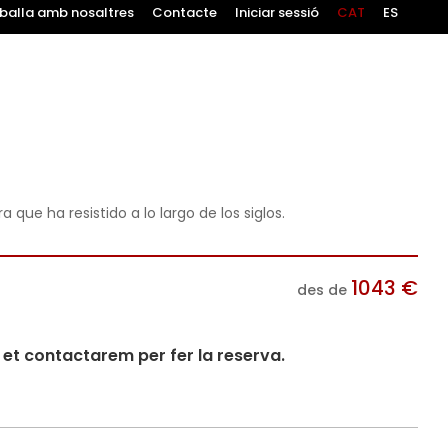
balla amb nosaltres
Contacte
Iniciar sessió
CAT
ES
ra que ha resistido a lo largo de los siglos.
1043
€
des de
i et contactarem per fer la reserva.