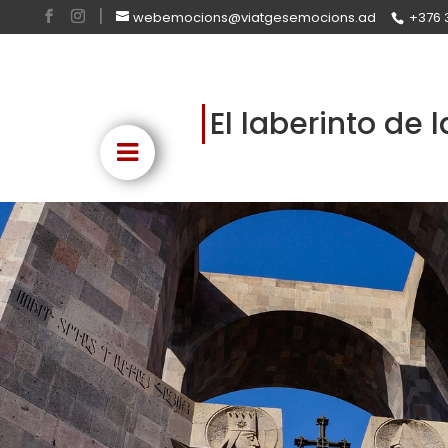
webemocions@viatgesemocions.ad
+376 
El laberinto de l