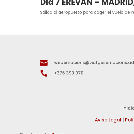
Día 7 EREVÁN – MADR
Salida al aeropuerto para coger el vuelo de r

webemocions@viatgesemocions.a

+376 393 070
Inici
Aviso Legal
|
Pol