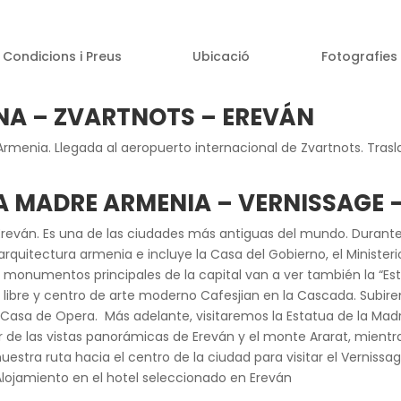
Condicions i Preus
Ubicació
Fotografies
NA – ZVARTNOTS – EREVÁN
Armenia. Llegada al aeropuerto internacional de Zvartnots. Trasl
UA MADRE ARMENIA – VERNISSAGE 
Ereván. Es una de las ciudades más antiguas del mundo. Durante 
arquitectura armenia e incluye la Casa del Gobierno, el Ministerio
s monumentos principales de la capital van a ver también la “Es
libre y centro de arte moderno Cafesjian en la Cascada. Subirem
 Casa de Opera. Más adelante, visitaremos la Estatua de la Madr
r de las vistas panorámicas de Ereván y el monte Ararat, mient
estra ruta hacia el centro de la ciudad para visitar el Vernissa
 Alojamiento en el hotel seleccionado en Ereván