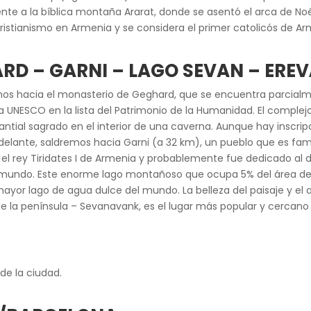
frente a la bíblica montaña Ararat, donde se asentó el arca de 
 cristianismo en Armenia y se considera el primer catolicós de Ar
ARD – GARNI – LAGO SEVAN – ER
emos hacia el monasterio de Geghard, que se encuentra parcia
la UNESCO en la lista del Patrimonio de la Humanidad. El complej
antial sagrado en el interior de una caverna. Aunque hay inscrip
s adelante, saldremos hacia Garni (a 32 km), un pueblo que es 
r el rey Tiridates I de Armenia y probablemente fue dedicado al 
el mundo. Este enorme lago montañoso que ocupa 5% del área de 
ayor lago de agua dulce del mundo. La belleza del paisaje y el 
 la península – Sevanavank, es el lugar más popular y cercano p
 de la ciudad.