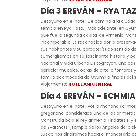
Día 3 EREVÁN – RYA T
Desayuno en el hotel. De camino a la ciudad 
templo en Rya Taza. Más adelante, en Gyumr
que fue la segunda capital de Armenia. Cons
incomparable. Es reconocida por la preservac
sus habitantes y
su característico sentido d
sumergiremos en su fascinante historia y po
Nacional y Vida Urbana Dzitoghtyan, una des
apreciar muebles, obras de arte, alfombras 
familia acomodada de Gyumri a finales del si
Alojamiento:
HOTEL ANI CENTRAL
Día 4 EREVÁN – ECHMI
Desayuno en el hotel. Por la mañana salimos
gregoriana, considerada una de las primeras
Construida bajo el rey armenio Tiridates III 
de Zvartnots (Templo de los Ángeles del ciel
Luego nos dirigiremos hacia
el monasterio de