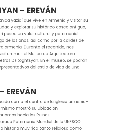
SHYAN – EREVÁN
nica yazidí que vive en Armenia y visitar su
ad y explorar su histórico casco antiguo,
 posee un valor cultural y patrimonial
o de los años, así como por la calidez de
ra armenia. Durante el recorrido, nos
visitaremos el Museo de Arquitectura
etros Dzitoghtsyan. En el museo, se podrán
resentativos del estilo de vida de una
P – EREVÁN
ocida como el centro de la iglesia armenia-
to mismo mostró su ubicación.
tinuamos hacia las Ruinas
clarado Patrimonio Mundial de la UNESCO.
na historia muy rica tanto religiosa como