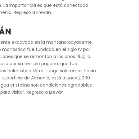
Noé. La importancia es que está conectado
menia. Regreso a Ereván.
EVÁN
lmente excavado en la montaña adyacente,
o monástico fue fundado en el siglo IV por
ciones que se remontan a los años 1160, la
famoso por su templo pagano, que fue
dios helenístico Mitra. Luego saldremos hacia
superficie de Armenia, está a unos 2,000
agua cristalina son condiciones agradables
ara visitar. Regreso a Ereván.