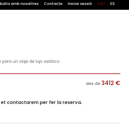
balla amb nosaltres
Contacte
Iniciar sessió
CAT
ES
ara un viaje de lujo asiático
3412
€
des de
i et contactarem per fer la reserva.