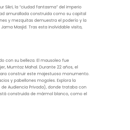
ur Sikri, la “ciudad fantasma” del imperio
udad amurallada construida como su capital
ones y mezquitas demuestra el poderío y la
Jama Masjid. Tras esta inolvidable visita,
do con su belleza. El mausoleo fue
er, Mumtaz Mahal. Durante 22 años, el
a para construir este majestuoso monumento.
acios y pabellones mogoles. Explora la
a de Audiencia Privada), donde trataba con
d está construida de mármol blanco, como el