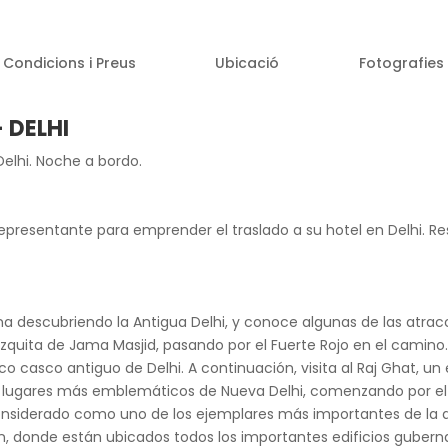
Condicions i Preus
Ubicació
Fotografies
– DELHI
Delhi. Noche a bordo.
presentante para emprender el traslado a su hotel en Delhi. Rest
a descubriendo la Antigua Delhi, y conoce algunas de las atracc
ezquita de Jama Masjid, pasando por el Fuerte Rojo en el camino. 
stico casco antiguo de Delhi. A continuación, visita al Raj Gh
los lugares más emblemáticos de Nueva Delhi, comenzando por el 
onsiderado como uno de los ejemplares más importantes de la a
van, donde están ubicados todos los importantes edificios guber