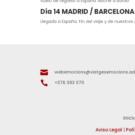
vuelo de regreso a España. Noche a bordo.
Día 14 MADRID / BARCELONA
Llegada a España. Fin del viaje y de nuestros 

webemocions@viatgesemocions.a

+376 393 070
Inici
Aviso Legal
|
Pol