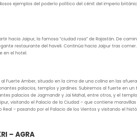
diosos ejemplos del poderío político del cénit del imperio britán
artir hacia Jaipur, la famosa “ciudad rosa” de Rajastán. De cam
egante restaurante del haveli. Continúa hacia Jaipur tras comer.
e en el hotel.
l Fuerte Amber, situado en la cima de una colina en las afuera
antes palacios, templos y jardines. Subiremos al fuerte en un t
es palacios de Jagmandir y Jai Mahal, entre otros, y el templo d
pur, visitando el Palacio de la Ciudad – que contiene maravill
Real – pasando por el Palacio de los Vientos y visitando el his
KRI – AGRA