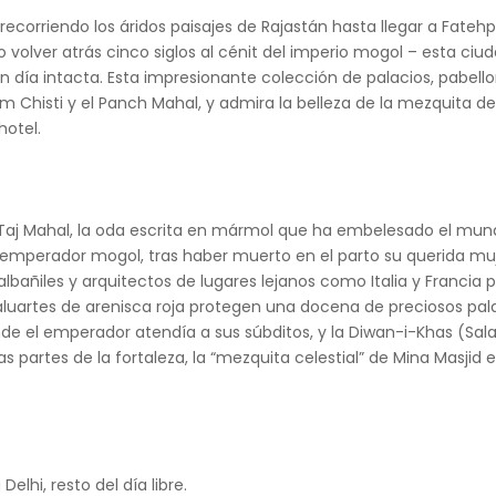
recorriendo los áridos paisajes de Rajastán hasta llegar a Fatehp
 volver atrás cinco siglos al cénit del imperio mogol – esta ci
n día intacta. Esta impresionante colección de palacios, pabell
im Chisti y el Panch Mahal, y admira la belleza de la mezquita de 
hotel.
al Taj Mahal, la oda escrita en mármol que ha embelesado el mun
 emperador mogol, tras haber muerto en el parto su querida muj
albañiles y arquitectos de lugares lejanos como Italia y Franci
 baluartes de arenisca roja protegen una docena de preciosos pal
de el emperador atendía a sus súbditos, y la Diwan-i-Khas (Sal
ras partes de la fortaleza, la “mezquita celestial” de Mina Masji
elhi, resto del día libre.