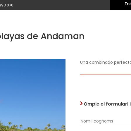
Tre
393 070
y playas de Andaman
Una combinado perfecto p
Omple el formulari 