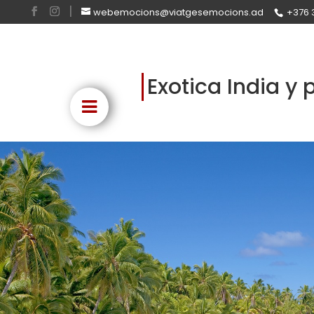
webemocions@viatgesemocions.ad
+376 
Exotica India 