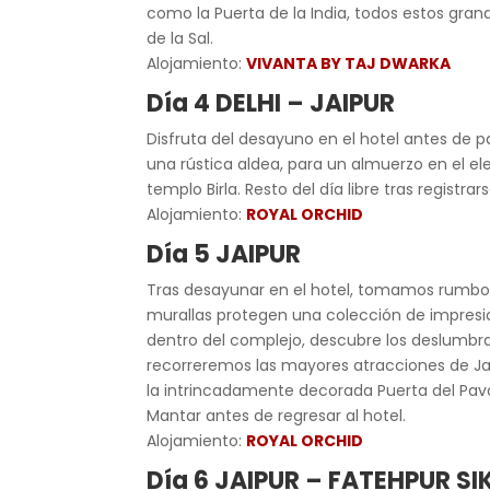
como la Puerta de la India, todos estos gran
de la Sal.
Alojamiento:
VIVANTA BY TAJ DWARKA
Día 4 DELHI – JAIPUR
Disfruta del desayuno en el hotel antes de p
una rústica aldea, para un almuerzo en el el
templo Birla. Resto del día libre tras registrars
Alojamiento:
ROYAL ORCHID
Día 5 JAIPUR
Tras desayunar en el hotel, tomamos rumbo a
murallas protegen una colección de impresion
dentro del complejo, descubre los deslumbrant
recorreremos las mayores atracciones de Jai
la intrincadamente decorada Puerta del Pavo 
Mantar antes de regresar al hotel.
Alojamiento:
ROYAL ORCHID
Día 6 JAIPUR – FATEHPUR SI