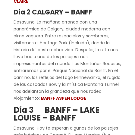
CLAIRE
Día 2 CALGARY – BANFF
Desayuno. La mañana arranca con una
panorámica de Calgary, ciudad moderna con
alma vaquera. Entre rascacielos y sombreros,
visitamos el Heritage Park (Incluido), donde la
historia del oeste cobra vida. Después, la ruta nos
lleva hacia uno de los paisajes más
impresionantes del mundo: Las Montañas Rocosas,
entraremos por el Parque Nacional de Banff. En el
camino, los reflejos del Lago Minnewanka, el rugido
de las cascadas Bow y la mística Montaña Tunnel
nos adelantan la grandeza que nos rodea.
Alojamiento:
BANFF ASPEN LODGE
Día 3 BANFF – LAKE
LOUISE – BANFF
Desayuno. Hoy te esperan algunos de los paisajes
más icónicos de Canadá. El Lago Moraine (jun-