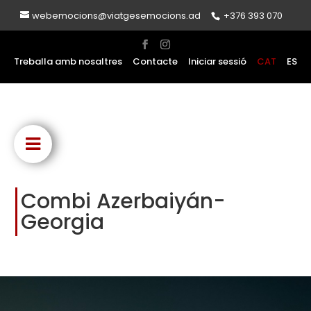
webemocions@viatgesemocions.ad
+376 393 070
Treballa amb nosaltres
Contacte
Iniciar sessió
CAT
ES
Combi Azerbaiyán-
Georgia