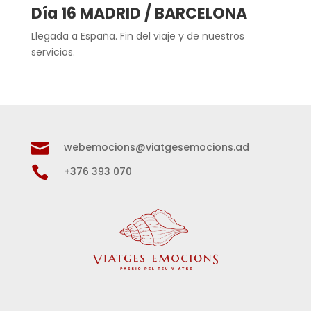
Día 16 MADRID / BARCELONA
Llegada a España. Fin del viaje y de nuestros
servicios.

webemocions@viatgesemocions.ad

+376 393 070