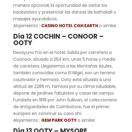
manera opcional, la oportunidad de visitar los
backwaters y presenciar las danzas de kathakali o
masajes ayurvédicos.
Alojamiento :
CASINO HOTEL CGH EARTH
o similar.
Día 12 COCHIN
–
CONOOR
–
OOTY
Desayuno frío en el hotel. Salida por carretera a
Coonoor, situado a 264 km, unas 5 horas y media
de carretera. Llegaremos a las Montañas Azules,
también conocidas como El Nilgiri, son un terreno
cautivador y hermoso. Ooty está situada a una
altitud de 2286 m, famosa por su clima saludable,
dispone de jardines fabulosos y casas de campo.
Fundada en 1819 por John Sullivan, el coleccionista
de antigüedades de Coimbatore, fue el primer
europeo en construir su casa ahí.
Alojamiento :
GEM PARK OOTY
o similar.
Día 13
OOTY
–
MYSORE