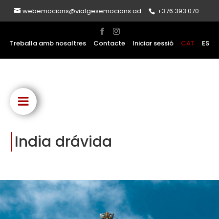
webemocions@viatgesemocions.ad
+376 393 070
Treballa amb nosaltres
Contacte
Iniciar sessió
CAT
ES
India drávida