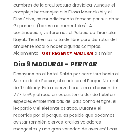
cumbres de la arquitectura dravídica. Aunque el
complejo homenajea a la Diosa Meenakshi y al
Dios Shiva, es mundialmente famoso por sus doce
Gopurams (torres monumentales). A
continuación, visitaremos el Palacio de Tirumalai
Nayak. Tendremos la tarde libre para disfrutar del
ambiente local o hacer algunas compras.
Alojamiento :
GRT REGENCY MADURAI
o similar.
D
ía 9
MADURAI
–
PERIYAR
Desayuno en el hotel. Salida por carretera hacia el
Santuario de Periyar, ubicado en el Parque Natural
de Thekkady. Esta reserva tiene una extensión de
777 km², y ofrece un ecosistema donde habitan
especies emblemáticas del país como el tigre, el
leopardo y el elefante asiático. Durante el
recorrido por el parque, es posible que podamos
avistar también ciervos, ardillas voladoras,
mangostas y una gran variedad de aves exóticas.