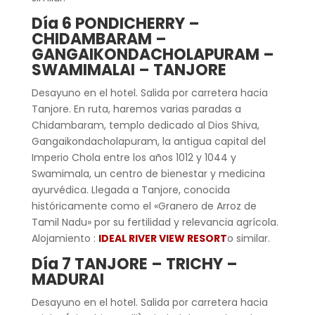
Día
6
POND
ICHERRY
–
CHIDAMBARAM
–
GANGAI
KONDACHOLAPURAM
–
SWAMIMALA
I
–
TANJORE
Desayuno en el hotel. Salida por carretera hacia
Tanjore. En ruta, haremos varias paradas a
Chidambaram, templo dedicado al Dios Shiva,
Gangaikondacholapuram, la antigua capital del
Imperio Chola entre los años 1012 y 1044 y
Swamimala, un centro de bienestar y medicina
ayurvédica. Llegada a Tanjore, conocida
históricamente como el «Granero de Arroz de
Tamil Nadu» por su fertilidad y relevancia agrícola.
Alojamiento :
IDEAL RIVER VIEW RESORT
o similar.
Día
7
TANJORE
–
TRICHY
–
MADURAI
Desayuno en el hotel. Salida por carretera hacia