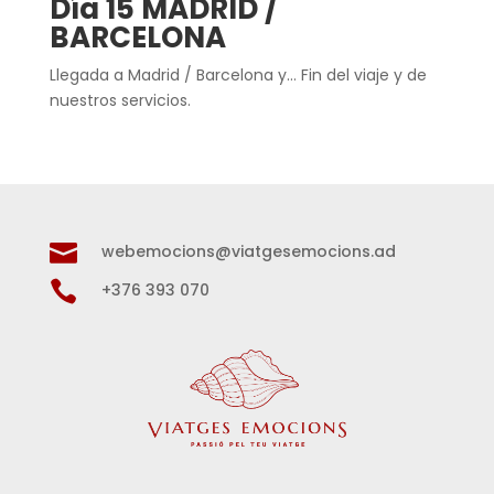
Día 15 MADRID /
BARCELONA
Llegada a Madrid / Barcelona y… Fin del viaje y de
nuestros servicios.

webemocions@viatgesemocions.ad

+376 393 070