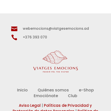

webemocions@viatgesemocions.ad

+376 393 070
Inicio
Quiénes somos
e-Shop
Emociónate
Club
Aviso Legal
|
Políticas de Privacidad y