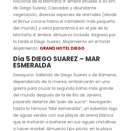
nacional de la Montaña d’ Ambre situado a 45 km.
de Diego Suarez. Cascadas y abundante
vegetación, diversas especies de animales (desde
el lémur corona hasta el camaleón más pequeño
del mundo) y vista panorámica en el pie de la
Montaña d’ Ambre. Almuerzo
i
ncluido. Regreso por
la tarde a Diego Suarez. Alojamiento en el hotel.
Alojamiento:
GRAND HOTEL DIEGO
Día 5 DIEGO SUAREZ – MAR
ESMERALDA
Desayuno. Saliendo de Diego Suarez o de Ramena,
dependiendo de la marea, embarcarán en una
goleta para cruzar la segunda bahía más grande
del mundo después de la de Río de Janeiro,
pasando delante del “pain de sucre”. Navegarán
hasta la famosa “Mar esmeralda”, un soberbio lago
de aguas verdes con sus playas de arena blanca
que le invitarán a bañarse en sus aguas cristalinas
o hacer snorkel. Almuerzo tipo picnic en la playa