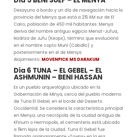
Día 5 BENI SUEF – EL MENYA
Desayuno a bordo y un día de navegación hacia la
provincia del Menya que está a 215 KM sur de El
Cairo, población de 450 mil habitantes. Menya
deriva del nombre antiguo egipcio Menat-Jufua,
Nodriza de Jufu (Keops), término que evolucionó
en el nombre copto Muni (Caballo) y
posteriormente en el de Menya.
Alojamiento:
MOVENPICK MS DARAKUM
Día 6 TUNA – EL GEBEL – EL
ASHMUNIN – BENI HASSAN
Es un pueblo arqueológico ubicado en la
Gobernación de Minya, cerca del pueblo moderno
de Tuna El Gebel, en el borde del Desierto
Occidental. Se considera la característica principal
en Menya; una necrópolis de la ciudad antigua de
Khnum o Hermopolis, el cementerio está ubicado
a 11km lejos de la ciudad. Tuna El Gebel fue
llamada originariamente «Towns» en la era