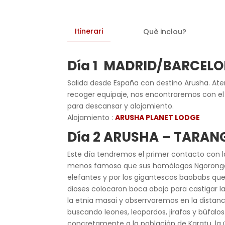
Itinerari
Què inclou?
Día 1 MADRID/BARCEL
Salida desde España con destino Arusha. Ate
recoger equipaje, nos encontraremos con el 
para descansar y alojamiento.
Alojamiento :
ARUSHA PLANET LODGE
Día 2 ARUSHA – TARAN
Este día tendremos el primer contacto con la
menos famoso que sus homólogos Ngorongoro 
elefantes y por los gigantescos baobabs que
dioses colocaron boca abajo para castigar l
la etnia masai y obserrvaremos en la distan
buscando leones, leopardos, jirafas y búfalo
concretamente a la población de Karatu, la