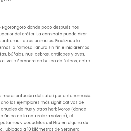
 de Ngorongoro donde poco después nos
perior del cráter. La caminata puede dirar
ncontremos otros animales. Finalizada la
emos la famosa llanura sin fin e iniciaremos
s, búfalos, ñus, cebras, antílopes y aves,
el valle Seronera en busca de felinos, entre
a representación del safari por antonomasia.
 año los ejemplares más significativos de
es anuales de ñus y otros herbívoros (donde
 único de la naturaleza salvaje), el
popótamos y cocodrilos del Nilo en alguna de
l, ubicada a 10 kilómetros de Seronera,