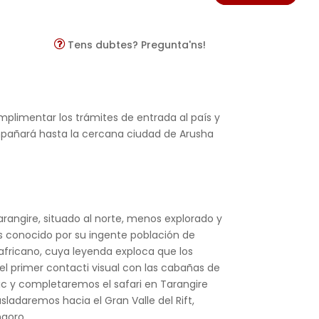
Tens dubtes? Pregunta'ns!
mplimentar los trámites de entrada al país y
ompañará hasta la cercana ciudad de Arusha
arangire, situado al norte, menos explorado y
s conocido por su ingente población de
africano, cuya leyenda exploca que los
l primer contacti visual con las cabañas de
ic y completaremos el safari en Tarangire
sladaremos hacia el Gran Valle del Rift,
ngoro.