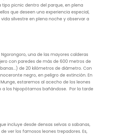
 tipo picnic dentro del parque, en plena
ellos que deseen una experiencia especial,
a vida silvestre en plena noche y observar a
l Ngorongoro, una de las mayores calderas
gujero con paredes de más de 600 metros de
 sabanas…) de 20 kilómetros de diámetro. Con
inoceronte negro, en peligro de extinción. En
ío Munge, estaremos al acecho de los leones
o a los hipopótamos bañándose. Por la tarde
que incluye desde densas selvas a sabanas,
de ver los famosos leones trepadores. Es,