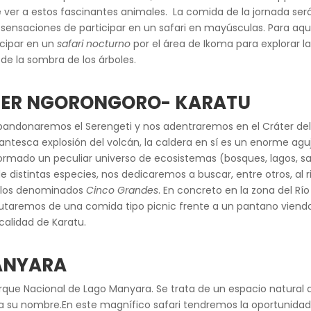
ver a estos fascinantes animales. La comida de la jornada será
 sensaciones de participar en un safari en mayúsculas. Para aqu
icipar en un
safari nocturno
por el área de Ikoma para explorar l
de la sombra de los árboles.
RATER NGORONGORO- KARATU
abandonaremos el Serengeti y nos adentraremos en el Cráter de
antesca explosión del volcán, la caldera en sí es un enorme a
a formado un peculiar universo de ecosistemas (bosques, lagos,
 distintas especies, nos dedicaremos a buscar, entre otros, al r
 a los denominados
Cinco Grandes
. En concreto en la zona del R
rutaremos de una comida tipo picnic frente a un pantano viend
ocalidad de Karatu.
ANYARA
que Nacional de Lago Manyara. Se trata de un espacio natural 
a su nombre.En este magnífico safari tendremos la oportunidad 