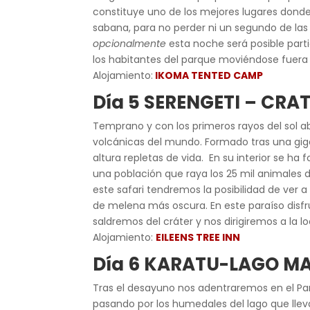
constituye uno de los mejores lugares donde 
sabana, para no perder ni un segundo de las
opcionalmente
esta noche será posible part
los habitantes del parque moviéndose fuera 
Alojamiento:
IKOMA TENTED CAMP
Día 5 SERENGETI – C
Temprano y con los primeros rayos del sol 
volcánicas del mundo. Formado tras una gig
altura repletas de vida. En su interior se h
una población que raya los 25 mil animales de
este safari tendremos la posibilidad de ver
de melena más oscura. En este paraíso disf
saldremos del cráter y nos dirigiremos a la l
Alojamiento:
EILEENS TREE INN
Día 6 KARATU-LAGO M
Tras el desayuno nos adentraremos en el Par
pasando por los humedales del lago que llev