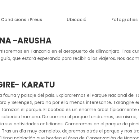
Condicions i Preus
Ubicació
Fotografies
ONA -ARUSHA
rrizaremos en Tanzania en el aeropuerto de Kilimanjaro. Tras cu
guía, que estará esperando para recibir a los viajeros. Nos ac
GIRE- KARATU
 fauna y paisaje del país. Exploraremos el Parque Nacional de T
y Serengeti, pero no por ello menos interesante. Tarangire e
 tamizan el parque. El baobab es un enorme árbol típicamente 
a soberbia humana. De camino al parque tendremos, asimismo, e
cia sus actividades cotidianas. Comeremos en el parque de picn
s. Tras un día muy completo, dejaremos atrás el parque y nos tra
 última población que bordea el área de Conservación de Ngoro