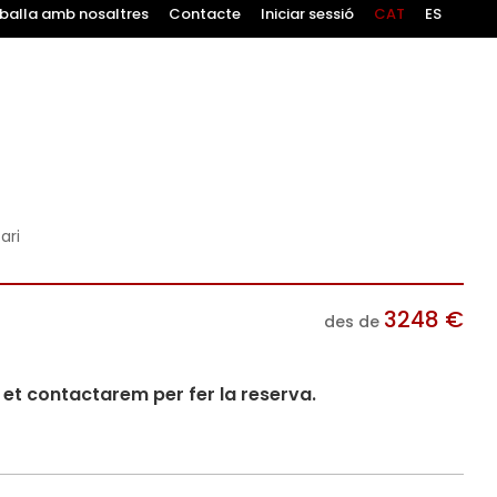
balla amb nosaltres
Contacte
Iniciar sessió
CAT
ES
ari
3248
€
des de
i et contactarem per fer la reserva.