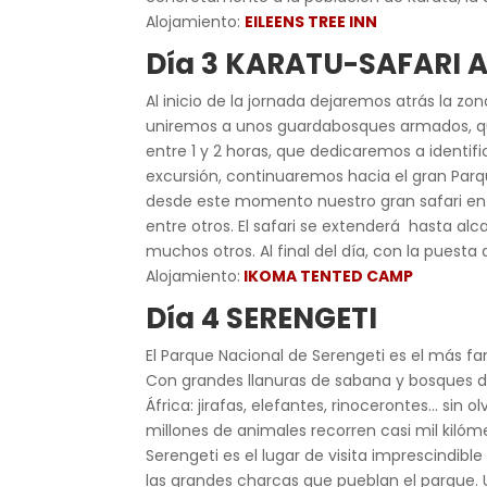
Alojamiento:
EILEENS TREE INN
Día 3 KARATU-SAFARI 
Al inicio de la jornada dejaremos atrás la
uniremos a unos guardabosques armados, quie
entre 1 y 2 horas, que dedicaremos a identifi
excursión, continuaremos hacia el gran Parqu
desde este momento nuestro gran safari en bu
entre otros. El safari se extenderá hasta al
muchos otros. Al final del día, con la puesta
Alojamiento:
IKOMA TENTED CAMP
Día 4 SERENGETI
El Parque Nacional de Serengeti es el más fa
Con grandes llanuras de sabana y bosques do
África: jirafas, elefantes, rinocerontes… sin
millones de animales recorren casi mil kilóm
Serengeti es el lugar de visita imprescindib
las grandes charcas que pueblan el parque. 