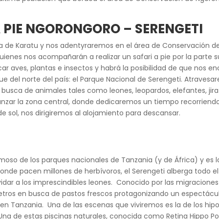
A PIE NGORONGORO – SERENGETI
 zona de Karatu y nos adentyraremos en el área de Conservación
nes nos acompañarán a realizar un safari a pie por la parte su
car aves, plantas e insectos y habrá la posibilidad de que nos e
e del norte del país: el Parque Nacional de Serengeti. Atravesar
sca de animales tales como leones, leopardos, elefantes, jirafa
canzar la zona central, donde dedicaremos un tiempo recorriendo 
 de sol, nos dirigiremos al alojamiento para descansar.
moso de los parques nacionales de Tanzania (y de África) y es l
nde pacen millones de herbívoros, el Serengeti alberga todo el
 olvidar a los imprescindibles leones. Conocido por las migracion
etros en busca de pastos frescos protagonizando un espectáculo
le en Tanzania. Una de las escenas que viviremos es la de los hi
Una de estas piscinas naturales, conocida como Retina Hippo Poo