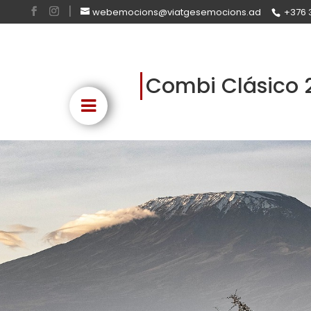
webemocions@viatgesemocions.ad
+376 
Combi Clásico 