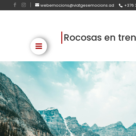
webemocions@viatgesemocions.ad
+376 
Rocosas en tre