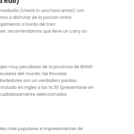
 Rail)
el mediodía (check in una hora antes) con
mos a disfrutar de la porción entre
ojamiento a bordo del tren.
Jasper, recomendamos que lleve un carry on
jes muy peculiares de la provincia de British
aculares del mundo: las Rocosas
 alrededores son un verdadero paraíso
ncluido en ingles a las 14.30 (presentarse en
os cuidadosamente seleccionados
nales más populares e impresionantes de