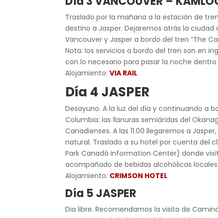
Día 3 VANCOUVER – KAMLOOPS
Traslado por la mañana a la estación de tren
destino a Jasper. Dejaremos atrás la ciudad 
Vancouver y Jasper a bordo del tren “The Can
Nota: los servicios a bordo del tren son en 
con lo necesario para pasar la noche dentro 
Alojamiento:
VIA RAIL
Día 4 JASPER
Desayuno. A la luz del día y continuando a b
Columbia: las llanuras semiáridas del Okan
Canadienses. A las 11.00 llegaremos a Jasper
natural. Traslado a su hotel por cuenta del 
Park Canadá information Center) donde visi
acompañado de bebidas alcohólicas locales
Alojamiento:
CRIMSON HOTEL
Día 5 JASPER
Dia libre. Recomendamos la visita de Camina