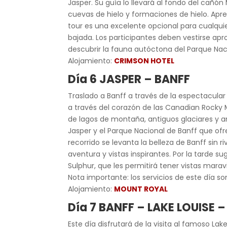
Jasper. Su guía lo llevará al fondo del cañ
cuevas de hielo y formaciones de hielo. Apren
tour es una excelente opcional para cualq
bajada. Los participantes deben vestirse apr
descubrir la fauna autóctona del Parque Nac
Alojamiento:
CRIMSON HOTEL
Día 6 JASPER – BANFF
Traslado a Banff a través de la espectacular
a través del corazón de las Canadian Rocky 
de lagos de montaña, antiguos glaciares y am
Jasper y el Parque Nacional de Banff que ofrec
recorrido se levanta la belleza de Banff sin r
aventura y vistas inspirantes. Por la tarde 
Sulphur, que les permitirá tener vistas maravi
Nota importante: los servicios de este día son
Alojamiento:
MOUNT ROYAL
Día 7 BANFF – LAKE LOUISE 
Este día disfrutará de la visita al famoso Lak