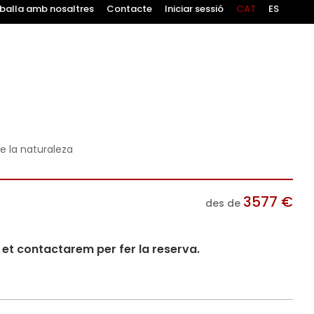
balla amb nosaltres
Contacte
Iniciar sessió
CAT
ES
e la naturaleza
3577
€
des de
i et contactarem per fer la reserva.