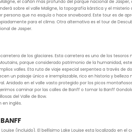
ón Maligne, el cañón mas profundo del parque nacional de Jasper
derá sobre el valle Maligne, la topografía kárstica y el misterio
uier persona que no esquía o hace snowboard. Este tour es de
opiadamente para el clima. Otra alternativa es el tour de Descub
ional de Jasper.
 carretera de los glaciares. Esta carretera es uno de los tesor
Moutains, parque considerado patrimonio de la humanidad, este 
plios valles. Eta ruta de viaje especial serpentea a través de d
en un paisaje único e irremplazable, rico en historia y belleza na
ival. Anidado en el valle vasto protegido por los picos montañosos
sugerimos caminar por las calles de Banff o tomar la Banff Gondo
llosas del Valle de Bow.
 en inglés.
– BANFF
e Louise (incluido). El bellísimo Lake Louise esta localizado en el