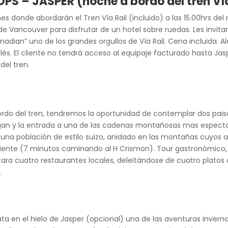
 – JASPER (noche a bordo del tren Vía
es donde abordarán el Tren Vía Rail (incluido) a las 15.00hrs d
de Vancouver para disfrutar de un hotel sobre ruedas. Les invita
adian” uno de los grandes orgullos de Vía Rail. Cena incluida. Al
inglés. El cliente no tendrá acceso al equipaje facturado hasta 
del tren.
ordo del tren, tendremos la oportunidad de contemplar dos paisa
agan y la entrada a una de las cadenas montañosas mas espect
, una población de estilo suizo, anidado en las montañas cuyos
cliente (7 minutos caminando al H Crismon). Tour gastronómico, i
tara cuatro restaurantes locales, deleitándose de cuatro plat
.
ta en el hielo de Jasper (opcional) una de las aventuras inver