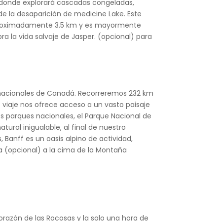
, donde explorará cascadas congeladas,
 de la desaparición de medicine Lake. Este
 aproximadamente 3.5 km y es mayormente
ra la vida salvaje de Jasper. (opcional) para
os nacionales de Canadá. Recorreremos 232 km
viaje nos ofrece acceso a un vasto paisaje
os parques nacionales, el Parque Nacional de
tural inigualable, al final de nuestro
, Banff es un oasis alpino de actividad,
la (opcional) a la cima de la Montaña
 corazón de las Rocosas y la solo una hora de