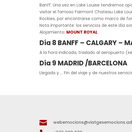
Banff. Una vez en Lake Louise tendremos opor
visitar el famoso Fairmont Chateau Lake Loui
Rockies, por encontrarse como marco de fon
Nota importante: los servicios de este día son
Alojamiento:
MOUNT ROYAL
Día 8 BANFF – CALGARY – 
A la hora indicada, traslado al aeropuerto (se
Día 9 MADRID /BARCELONA
Llegada y … Fin del viaje y de nuestros servici

webemocions@viatgesemocions.a