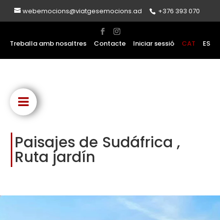
webemocions@viatgesemocions.ad
+376 393 070
Treballa amb nosaltres
Contacte
Iniciar sessió
CAT
ES
Paisajes de Sudáfrica ,
Ruta jardín