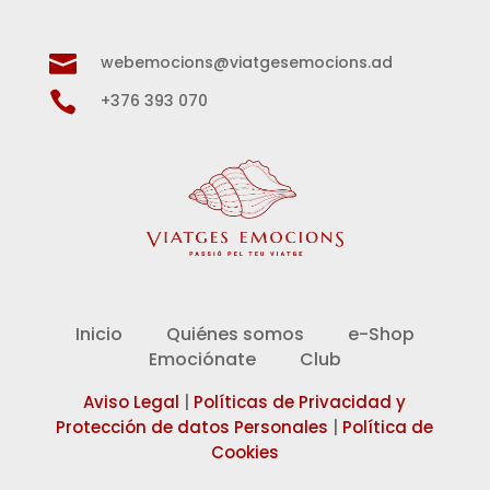

webemocions@viatgesemocions.ad

+376 393 070
Inicio
Quiénes somos
e-Shop
Emociónate
Club
Aviso Legal
|
Políticas de Privacidad y
Protección de datos Personales
|
Política de
Cookies