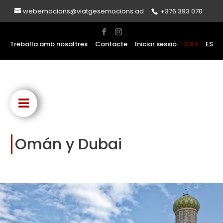
webemocions@viatgesemocions.ad
+376 393 070
Treballa amb nosaltres
Contacte
Iniciar sessió
CAT
ES
Omán y Dubai