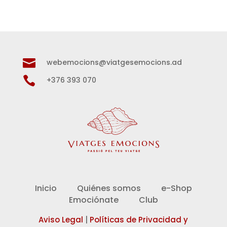

webemocions@viatgesemocions.ad

+376 393 070
Inicio
Quiénes somos
e-Shop
Emociónate
Club
Aviso Legal
|
Políticas de Privacidad y