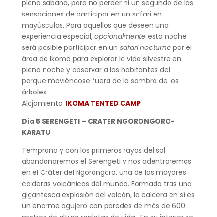
plena sabana, para no perder ni un segundo de las
sensaciones de participar en un safari en
mayúsculas. Para aquellos que deseen una
experiencia especial,
opcionalmente
esta noche
será posible participar en un
safari nocturno
por el
área de Ikoma para explorar la vida silvestre en
plena noche y observar a los habitantes del
parque moviéndose fuera de la sombra de los
árboles.
Alojamiento:
IKOMA TENTED CAMP
Día 5 SERENGETI – CRATER NGORONGORO-
KARATU
Temprano y con los primeros rayos del sol
abandonaremos el Serengeti y nos adentraremos
en el Cráter del Ngorongoro, una de las mayores
calderas volcánicas del mundo. Formado tras una
gigantesca explosión del volcán, la caldera en sí es
un enorme agujero con paredes de más de 600
metros de altura repletas de vida. En su interior se