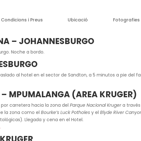
Condicions i Preus
Ubicació
Fotografies
ONA – JOHANNESBURGO
rgo. Noche a bordo.
NESBURGO
aslado al hotel en el sector de Sandton, a 5 minutos a pie del 
 – MPUMALANGA (AREA KRUGER)
 por carretera hacia la zona del
Parque Nacional Kruger
a través
de la zona como el
Bourke’s Luck Potholes
y el
Blyde River Canyo
tológicas). Llegada y cena en el Hotel.
L
E KRUGER