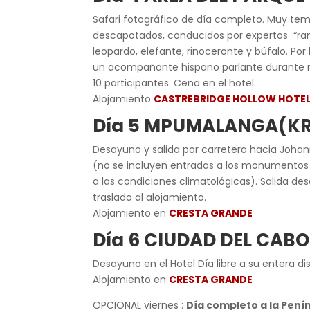
Safari fotográfico de día completo. Muy tem
descapotados, conducidos por expertos “range
leopardo, elefante, rinoceronte y búfalo. Po
un acompañante hispano parlante durante mín
10 participantes. Cena en el hotel.
Alojamiento
CASTREBRIDGE HOLLOW HOTE
Día 5 MPUMALANGA(KRU
Desayuno y salida por carretera hacia Johan
(no se incluyen entradas a los monumentos p
a las condiciones climatológicas). Salida de
traslado al alojamiento.
Alojamiento en
CRESTA GRANDE
Día 6 CIUDAD DEL CABO
Desayuno en el Hotel Día libre a su entera di
Alojamiento en
CRESTA GRANDE
OPCIONAL viernes :
Día completo a la Pení