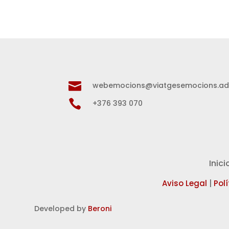

webemocions@viatgesemocions.a

+376 393 070
Inici
Aviso Legal
|
Pol
Developed by
Beroni