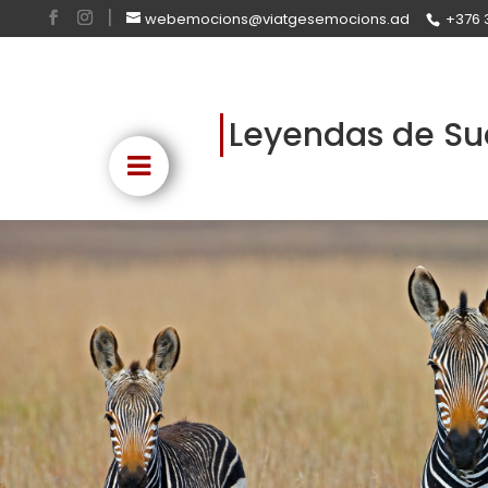
webemocions@viatgesemocions.ad
+376 
Leyendas de Su