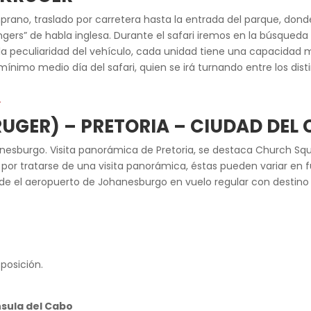
prano, traslado por carretera hasta la entrada del parque, don
rs” de habla inglesa. Durante el safari iremos en la búsqueda d
r la peculiaridad del vehículo, cada unidad tiene una capacidad
imo medio día del safari, quien se irá turnando entre los dist
L
GER) – PRETORIA – CIUDAD DEL
nesburgo. Visita panorámica de Pretoria, se destaca Church Squa
or tratarse de una visita panorámica, éstas pueden variar en f
sde el aeropuerto de Johanesburgo en vuelo regular con destino 
sposición.
nsula del Cabo