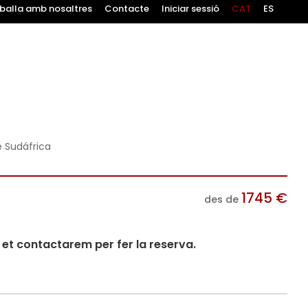
balla amb nosaltres
Contacte
Iniciar sessió
CAT
ES
e Sudáfrica
1745
€
des de
i et contactarem per fer la reserva.