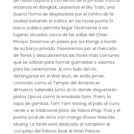
de habla hispana y comienzo de la jornada. Para la
estancia en Bangkok, usaremos el Sky Train, una
buena forma de desplazarse por el centro de la
ciudad evitando el tráfico en las horas punta. El
barco público permite llegar fácilmente a los
lugares situados cerca de las orillas del Chao
Phraya. Daremos un paseo por los Klongs a bordo
de su barco privado. Pasearemos por el mercado
de flores y descubriremos las flores más comunes
que se utilizan para formar guirnaldas o adornos
para las ceremonias. Al otro lado del río,
deténganse en el Wat Arun, de estilo jemer,
conocido como el Templo del Amanecer.
Almuerzo tailandés junto al río donde degustarán
platos típicos como la ensalada Som Tham, la
sopa de gambas Tom Yam Goong, el pollo al curry
verde o el tradicional plato de fideos Phap Thai y el
postre local de arroz con mango Khaao Niaw Ma
Muang. La tarde está dedicada al completo al
complejo del Palacio Real, el Gran Palacio