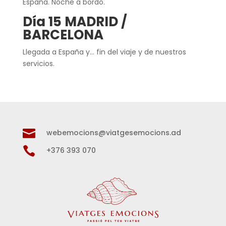
España. Noche a bordo.
Día 15 MADRID /
BARCELONA
Llegada a España y… fin del viaje y de nuestros
servicios.

webemocions@viatgesemocions.ad

+376 393 070