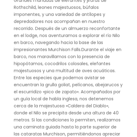
Grandes manadas de elefantes y jirafas de
Rothschild, leones majestuosos, búfalos
imponentes, y una variedad de antílopes y
depredadores nos acompañan en nuestro
recorrido. Después de un almuerzo reconfortante
en el lodge, nos aventuramos a explorar el río Nilo
en barco, navegando hacia la base de las
impresionantes Murchison Falls.Durante el viaje en
barco, nos maravillamos con la presencia de
hipopótamos, cocodrilos colosales, elefantes
majestuosos y una multitud de aves acuáticas.
Entre las especies que podemos avistar se
encuentran la grulla goliat, pelícanos, abejarucos y
el escurridizo «pico de zapato». Acompañados por
un guía local de habla inglesa, nos detenemos
cerca de la majestuosa «Caldera del Diablo»,
donde el Nilo se precipita desde una altura de 40
metros. Si las condiciones lo permiten, realizamos
una caminata guiada hasta la parte superior de
las cataratas Murchison, permitiéndonos apreciar