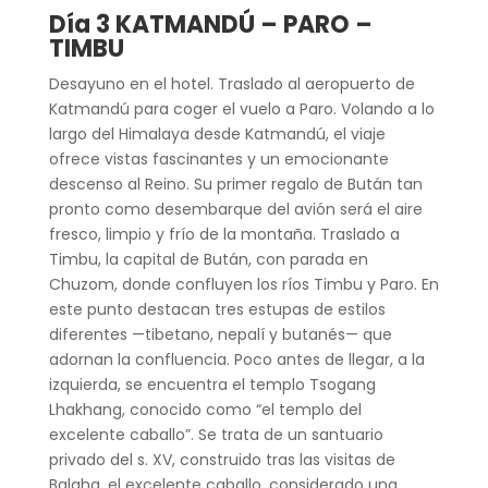
Día 3 KATMANDÚ – PARO –
TIMBU
Desayuno en el hotel. Traslado al aeropuerto de
Katmandú para coger el vuelo a Paro. Volando a lo
largo del Himalaya desde Katmandú, el viaje
ofrece vistas fascinantes y un emocionante
descenso al Reino. Su primer regalo de Bután tan
pronto como desembarque del avión será el aire
fresco, limpio y frío de la montaña. Traslado a
Timbu, la capital de Bután, con parada en
Chuzom, donde confluyen los ríos Timbu y Paro. En
este punto destacan tres estupas de estilos
diferentes —tibetano, nepalí y butanés— que
adornan la confluencia. Poco antes de llegar, a la
izquierda, se encuentra el templo Tsogang
Lhakhang, conocido como “el templo del
excelente caballo”. Se trata de un santuario
privado del s. XV, construido tras las visitas de
Balaha, el excelente caballo, considerado una