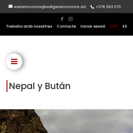
webemocions@viatgesemocions.ad
+376 393 070
Treballa amb nosaltres
Contacte
Iniciar sessió
CAT
ES
Nepal y Bután