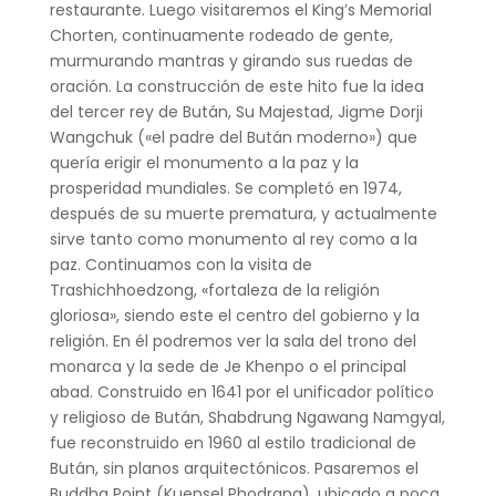
restaurante. Luego visitaremos el King’s Memorial
Chorten, continuamente rodeado de gente,
murmurando mantras y girando sus ruedas de
oración. La construcción de este hito fue la idea
del tercer rey de Bután, Su Majestad, Jigme Dorji
Wangchuk («el padre del Bután moderno») que
quería erigir el monumento a la paz y la
prosperidad mundiales. Se completó en 1974,
después de su muerte prematura, y actualmente
sirve tanto como monumento al rey como a la
paz. Continuamos con la visita de
Trashichhoedzong, «fortaleza de la religión
gloriosa», siendo este el centro del gobierno y la
religión. En él podremos ver la sala del trono del
monarca y la sede de Je Khenpo o el principal
abad. Construido en 1641 por el unificador político
y religioso de Bután, Shabdrung Ngawang Namgyal,
fue reconstruido en 1960 al estilo tradicional de
Bután, sin planos arquitectónicos. Pasaremos el
Buddha Point (Kuensel Phodrang), ubicado a poca