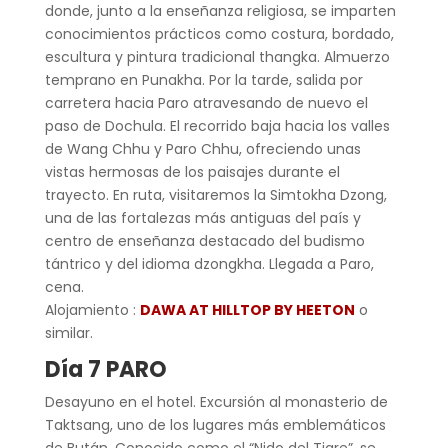
donde, junto a la enseñanza religiosa, se imparten
conocimientos prácticos como costura, bordado,
escultura y pintura tradicional thangka. Almuerzo
temprano en Punakha. Por la tarde, salida por
carretera hacia Paro atravesando de nuevo el
paso de Dochula. El recorrido baja hacia los valles
de Wang Chhu y Paro Chhu, ofreciendo unas
vistas hermosas de los paisajes durante el
trayecto. En ruta, visitaremos la Simtokha Dzong,
una de las fortalezas más antiguas del país y
centro de enseñanza destacado del budismo
tántrico y del idioma dzongkha. Llegada a Paro,
cena.
Alojamiento :
DAWA AT HILLTOP BY HEETON
o
similar.
Día 7 PARO
Desayuno en el hotel. Excursión al monasterio de
Taktsang, uno de los lugares más emblemáticos
de Bután. Conocido como el “Nido del Tigre”, se