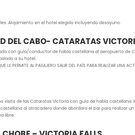
les. Alojamiento en el hotel elegido incluyendo desayuno.
AD DEL CABO-
CATARATAS VICTOR
aslado con guía/conductor de habla castellana al aeropuerto de
aslado a su hotel.
E LE PERMITE AL PASAJERO SALIR DEL PAÍS PARA REALIZAR UNA A
na visita de las Cataratas Victoria con guía de habla castellana. 
a castellana al atracadero donde abordara el bar para realizar un
 libre.
– CHOBE – VICTORIA FALLS