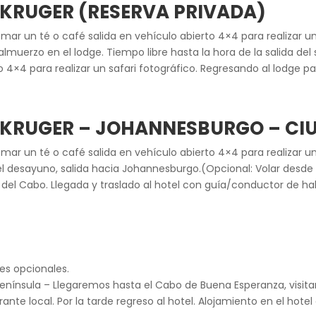
E KRUGER (RESERVA PRIVADA)
r un té o café salida en vehículo abierto 4×4 para realizar un
muerzo en el lodge. Tiempo libre hasta la hora de la salida del s
o 4×4 para realizar un safari fotográfico. Regresando al lodge p
E KRUGER – JOHANNESBURGO – CI
r un té o café salida en vehículo abierto 4×4 para realizar un
el desayuno, salida hacia Johannesburgo.(Opcional: Volar desde
 del Cabo. Llegada y traslado al hotel con guía/conductor de hab
des opcionales.
enínsula – Llegaremos hasta el Cabo de Buena Esperanza, visitan
ante local. Por la tarde regreso al hotel. Alojamiento en el hote