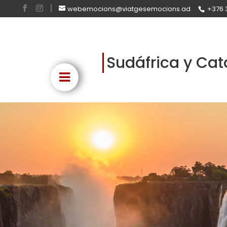
webemocions@viatgesemocions.ad
+376 
Sudáfrica y Cat