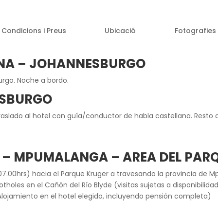
Condicions i Preus
Ubicació
Fotografies
ONA – JOHANNESBURGO
rgo. Noche a bordo.
ESBURGO
slado al hotel con guía/conductor de habla castellana. Resto de
 – MPUMALANGA – AREA DEL PAR
.00hrs) hacia el Parque Kruger a travesando la provincia de M
tholes en el Cañón del Río Blyde (visitas sujetas a disponibili
. Alojamiento en el hotel elegido, incluyendo pensión completa)