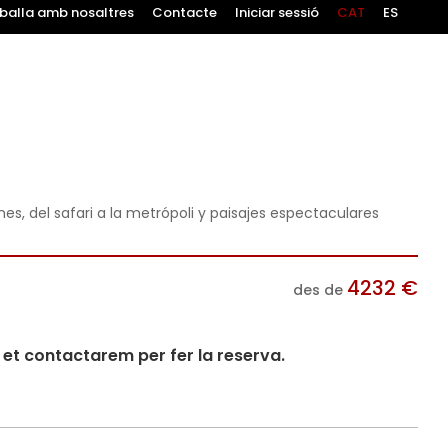
balla amb nosaltres
Contacte
Iniciar sessió
CAT
ES
s, del safari a la metrópoli y paisajes espectaculares
4232
€
des de
i et contactarem per fer la reserva.