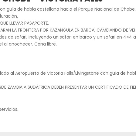
con guía de habla castellana hacia el Parque Nacional de Chobe,
duración.
QUE LLEVAR PASAPORTE.
ZARAN LA FRONTERA POR KAZANGULA EN BARCA, CAMBIANDO DE VE
s de safari, incluyendo un safari en barco y un safari en 4×4 ab
el al anochecer. Cena libre.
aslado al Aeropuerto de Victoria Falls/Livingstone con guía de ha
E ZAMBIA A SUDÁFRICA DEBEN PRESENTAR UN CERTIFICADO DE FIEBR
servicios.