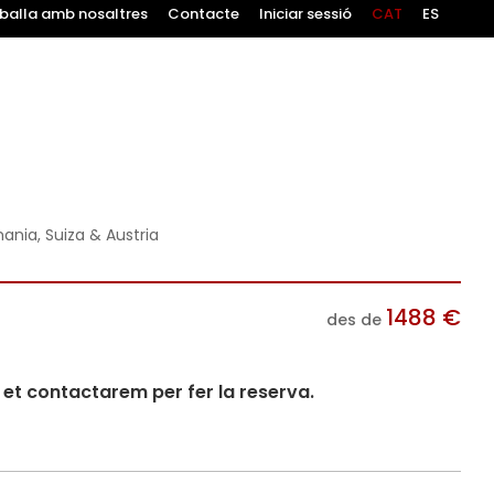
balla amb nosaltres
Contacte
Iniciar sessió
CAT
ES
mania, Suiza & Austria
1488
€
des de
i et contactarem per fer la reserva.