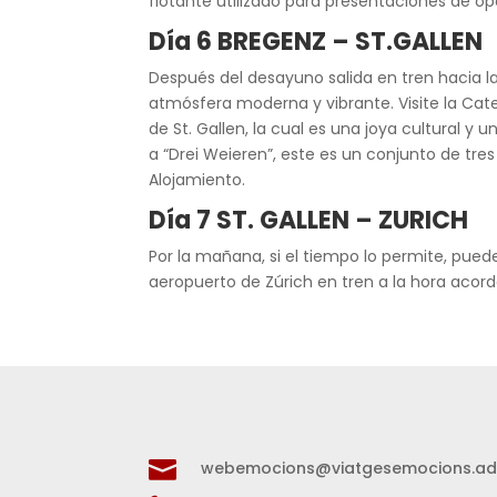
flotante utilizado para presentaciones de óp
Día 6 BREGENZ – ST.GALLEN
Después del desayuno salida en tren hacia la 
atmósfera moderna y vibrante. Visite la Cate
de St. Gallen, la cual es una joya cultural y u
a “Drei Weieren”, este es un conjunto de tr
Alojamiento.
Día 7 ST. GALLEN – ZURICH
Por la mañana, si el tiempo lo permite, pued
aeropuerto de Zúrich en tren a la hora acorda

webemocions@viatgesemocions.a