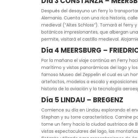
Día 3 CONSTANZA – MEERSB
Después del desayuno un ferry lo transporta
Alemania. Cuenta con una rica historia, call
medieval (“Altes Schloss“). Tomará el ferry y
botánicos impresionantes, que albergan una 
permite, visitará el castillo medieval. Alojami
Día 4 MEERSBURG – FRIEDRI
Por la mañana el viaje continúa en Ferry hac
marítimo y vistas panorámicas del lago y los A
famoso Museo del Zeppelin el cual es un hom
artefactos, modelos a escala y exposiciones i
historia de la aviación y la tecnología aeroe
Día 5 LINDAU – BREGENZ
Comience su día en Lindau explorando el enca
Stephan y su torre característica. Camine por
tome un ferry hacia la ciudad austriaca de B
vistas espectaculares del lago, las montañas