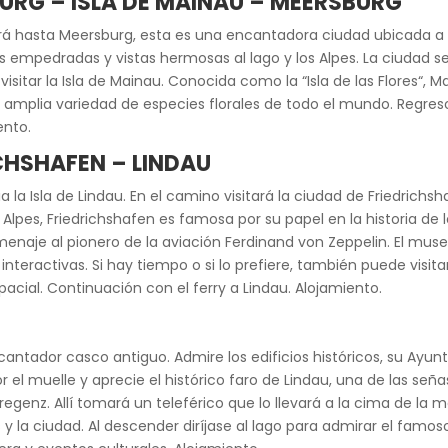
URG – ISLA DE MAINAU – MEERSBURG
rá hasta Meersburg, esta es una encantadora ciudad ubicada a o
es empedradas y vistas hermosas al lago y los Alpes. La ciudad s
 visitar la Isla de Mainau. Conocida como la “Isla de las Flores“,
amplia variedad de especies florales de todo el mundo. Regreso 
ento.
CHSHAFEN – LINDAU
ia la Isla de Lindau. En el camino visitará la ciudad de Friedri
lpes, Friedrichshafen es famosa por su papel en la historia de los 
enaje al pionero de la aviación Ferdinand von Zeppelin. El mus
nteractivas. Si hay tiempo o si lo prefiere, también puede visita
spacial. Continuación con el ferry a Lindau. Alojamiento.
ntador casco antiguo. Admire los edificios históricos, su Ayuntam
 el muelle y aprecie el histórico faro de Lindau, una de las señ
regenz. Allí tomará un teleférico que lo llevará a la cima de la 
 y la ciudad. Al descender diríjase al lago para admirar el fam