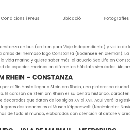
Condicions i Preus
Ubicació
Fotografies
 Constanza en bus (en tren para Viaje Independiente) y visita d
 a orillas del hermoso lago Constanza (Bodensee en alemán). L
a la vida marina y quiere saber más, el acuario Sea Life en Con
d de especies marinas en diferentes hábitats simulados. Aloja
AM RHEIN – CONSTANZA
ba por el Rin hasta llegar a Stein am Rhein, una pintoresca ciudad 
. El corazón de Stein am Rhein es su centro histórico, caracter
oradas que datan de los siglos XV al XVII. Aquí verá la Iglesi
os lugares destacados es el Museo Krippenwelt (Nacimientos Na
s de todo el mundo, elaboradas con atención al detalle y crea