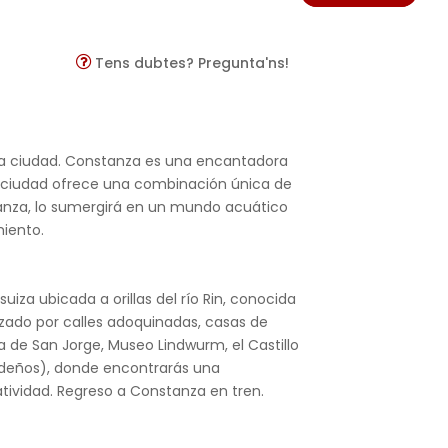
Tens dubtes? Pregunta'ns!
e la ciudad. Constanza es una encantadora
a ciudad ofrece una combinación única de
stanza, lo sumergirá en un mundo acuático
miento.
suiza ubicada a orillas del río Rin, conocida
izado por calles adoquinadas, casas de
a de San Jorge, Museo Lindwurm, el Castillo
videños), donde encontrarás una
tividad. Regreso a Constanza en tren.