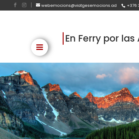
webemocions@viatgesemocions.ad
+376 
En Ferry por la