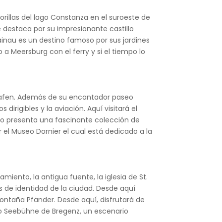
rillas del lago Constanza en el suroeste de
e destaca por su impresionante castillo
 Mainau es un destino famoso por sus jardines
a Meersburg con el ferry y si el tiempo lo
chshafen. Además de su encantador paseo
dirigibles y la aviación. Aquí visitará el
eo presenta una fascinante colección de
r el Museo Dornier el cual está dedicado a la
iento, la antigua fuente, la iglesia de St.
as de identidad de la ciudad. Desde aquí
montaña Pfänder. Desde aquí, disfrutará de
oso Seebühne de Bregenz, un escenario