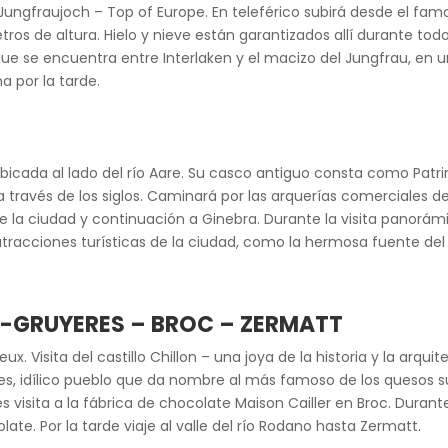
 Jungfraujoch – Top of Europe. En teleférico subirá desde el fa
tros de altura. Hielo y nieve están garantizados allí durante todo
ue se encuentra entre Interlaken y el macizo del Jungfrau, en u
a por la tarde.
bicada al lado del río Aare. Su casco antiguo consta como Pat
ravés de los siglos. Caminará por las arquerías comerciales del 
a de la ciudad y continuación a Ginebra. Durante la visita panorá
 atracciones turísticas de la ciudad, como la hermosa fuente del 
 -GRUYERES – BROC – ZERMATT
. Visita del castillo Chillon – una joya de la historia y la arqu
res, idílico pueblo que da nombre al más famoso de los quesos su
 visita a la fábrica de chocolate Maison Cailler en Broc. Durante
ate. Por la tarde viaje al valle del río Rodano hasta Zermatt.