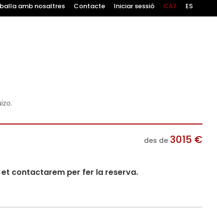
balla amb nosaltres
Contacte
Iniciar sessió
CAT
ES
izo.
3015
€
des de
i et contactarem per fer la reserva.