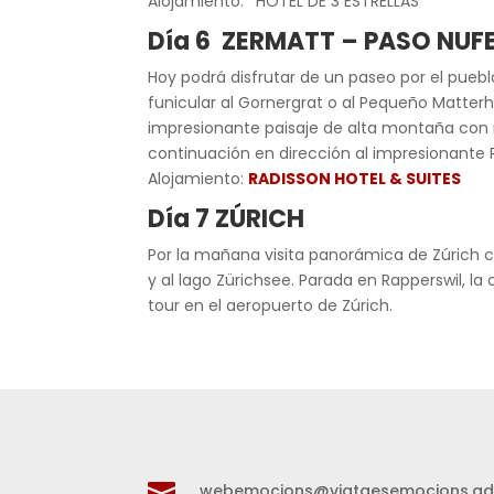
Alojamiento: *HOTEL DE 3 ESTRELLAS*
Día 6 ZERMATT – PASO NUF
Hoy podrá disfrutar de un paseo por el pue
funicular al Gornergrat o al Pequeño Matterh
impresionante paisaje de alta montaña con m
continuación en dirección al impresionante 
Alojamiento:
RADISSON HOTEL & SUITES
Día 7 ZÚRICH
Por la mañana visita panorámica de Zúrich co
y al lago Zürichsee. Parada en Rapperswil, la 
tour en el aeropuerto de Zúrich.

webemocions@viatgesemocions.a