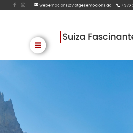
webemocions@viatgesemocions.ad
+376 
Suiza Fascinant