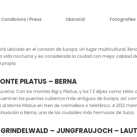
Condicions i Preus
Ubicació
Fotografies
 está ubicada en el corazón de Europa. Un lugar multicultural, llen
 vida nocturna y es considerada la ciudad con mejor calidad de 
 propia.
MONTE PILATUS – BERNA
cerna. Con los montes Rigi y Pilatus, y los 1 2 Alpes como telón
ncuentran los puentes cubiertos más antiguos de Europa, así com
l Monte Pilatus en tren de cremallera o teleférico. A 2132 msnm 
tinuación a Berna, una de las ciudades más hermosas de Suiza.
 – GRINDELWALD – JUNGFRAUJOCH – LAU