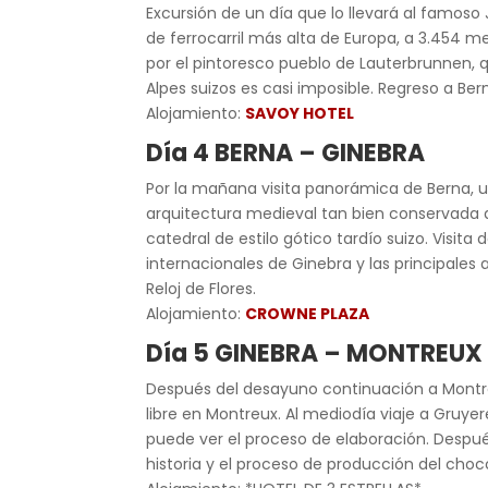
Excursión de un día que lo llevará al famoso
de ferrocarril más alta de Europa, a 3.454 me
por el pintoresco pueblo de Lauterbrunnen, q
Alpes suizos es casi imposible. Regreso a Bern
Alojamiento:
SAVOY HOTEL
Día 4 BERNA – GINEBRA
Por la mañana visita panorámica de Berna, u
arquitectura medieval tan bien conservada a t
catedral de estilo gótico tardío suizo. Visit
internacionales de Ginebra y las principales
Reloj de Flores.
Alojamiento:
CROWNE PLAZA
Día 5 GINEBRA – MONTREUX
Después del desayuno continuación a Montreux
libre en Montreux. Al mediodía viaje a Gruye
puede ver el proceso de elaboración. Después
historia y el proceso de producción del chocol