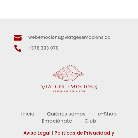

webemocions@viatgesemocions.ad

+376 393 070
Inicio
Quiénes somos
e-Shop
Emociónate
Club
Aviso Legal
|
Políticas de Privacidad y