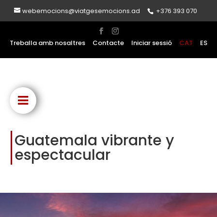
webemocions@viatgesemocions.ad
+376 393 070
Treballa amb nosaltres
Contacte
Iniciar sessió
CAT
ES
Guatemala vibrante y
espectacular