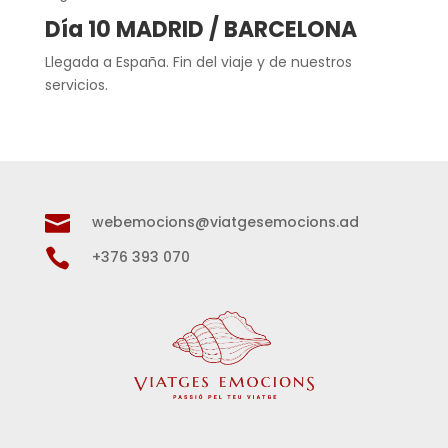
Día 10 MADRID / BARCELONA
Llegada a España. Fin del viaje y de nuestros
servicios.

webemocions@viatgesemocions.ad

+376 393 070