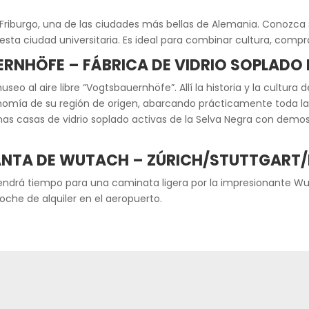
Friburgo, una de las ciudades más bellas de Alemania. Conozca s
sta ciudad universitaria. Es ideal para combinar cultura, compr
ERNHÖFE – FÁBRICA
DE VIDRIO SOPLAD
eo al aire libre “Vogtsbauernhöfe”. Allí la historia y la cultura 
nomía de su región de origen, abarcando prácticamente toda la S
as casas de vidrio soplado activas de la Selva Negra con demost
ANTA DE WUTACH – ZÚRICH/STUTTGART/
n tendrá tiempo para una caminata ligera por la impresionante 
oche de alquiler en el aeropuerto.