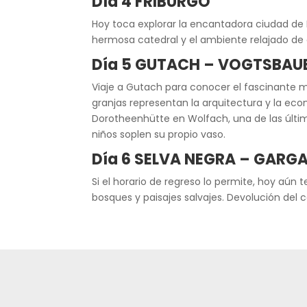
Día 4 FRIBURGO
Hoy toca explorar la encantadora ciudad de 
hermosa catedral y el ambiente relajado de e
Día 5 GUTACH – VOGTSBAU
Viaje a Gutach para conocer el fascinante mus
granjas representan la arquitectura y la eco
Dorotheenhütte en Wolfach, una de las últim
niños soplen su propio vaso.
Día 6 SELVA NEGRA – GARG
Si el horario de regreso lo permite, hoy aú
bosques y paisajes salvajes. Devolución del c