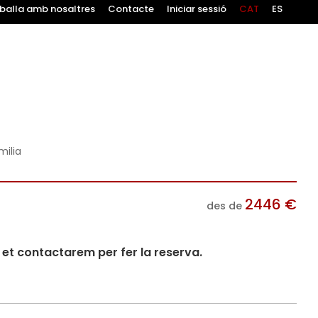
balla amb nosaltres
Contacte
Iniciar sessió
CAT
ES
milia
2446
€
des de
i et contactarem per fer la reserva.