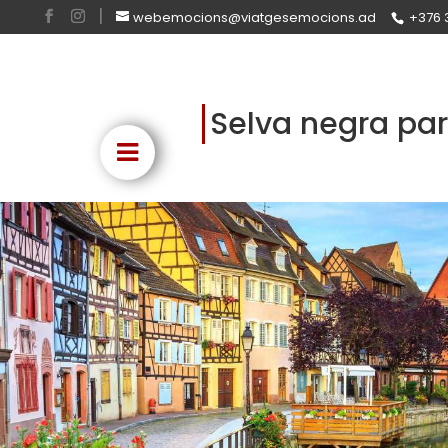
webemocions@viatgesemocions.ad
+376 
Selva negra par