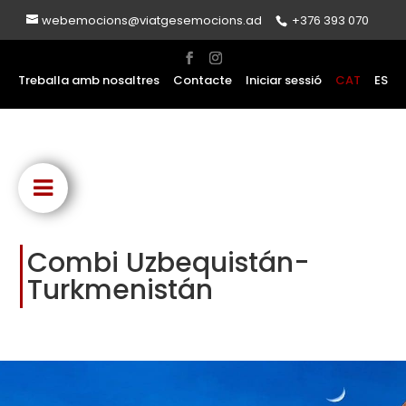
webemocions@viatgesemocions.ad
+376 393 070
Treballa amb nosaltres
Contacte
Iniciar sessió
CAT
ES
Combi Uzbequistán-
Turkmenistán