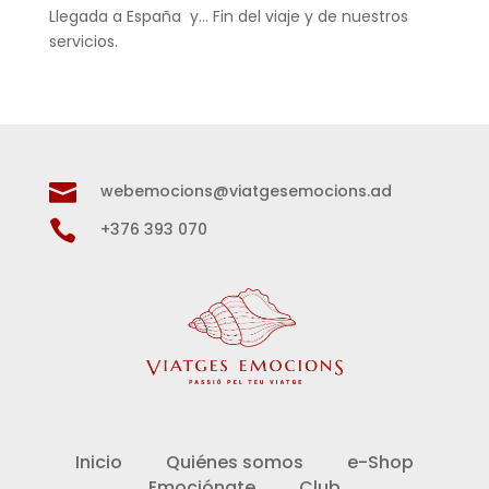
Llegada a España y… Fin del viaje y de nuestros
servicios.

webemocions@viatgesemocions.ad

+376 393 070
Inicio
Quiénes somos
e-Shop
Emociónate
Club