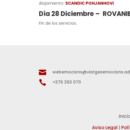
Alojamiento:
SCANDIC POHJANHOVI
Día 28 Diciembre – ROVANI
Fin de los servicios.

webemocions@viatgesemocions.a

+376 393 070
Inici
Aviso Legal
|
Pol