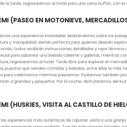
de la tarde, regresaremos al hotel para una cena buffet, con la 
IEMI (PASEO EN MOTONIEVE, MERCADILLO
viremos una experiencia inolvidable deslizándonos sobre los pai
ura y tranquilidad, siendo perfecta para quienes desean explor
corrido, todos recibirán instrucciones detalladas y ropa térmic
cial para saborear una bebida caliente y galletas, mientras con
entura, regresaremos al hotel. Tarde libre para explorar el merca
y puestos que venden comidas y bebidas, entre ellas la más fam
ta para calentarnos mientras paseamos. Podremos también probar
n a grandes y pequeños. Por la noche, disfrutaremos del buffe
MI (HUSKIES, VISITA AL CASTILLO DE HI
las experiencias más auténticas de Laponia: visita a una granj
rán esperando para recibirte. Tras las indicaciones iniciales, p