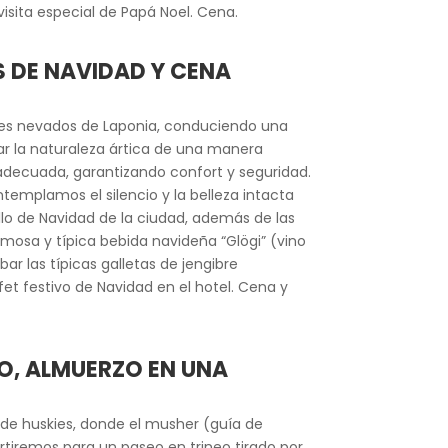
visita especial de Papá Noel. Cena.
S DE NAVIDAD Y CENA
sajes nevados de Laponia, conduciendo una
ar la naturaleza ártica de una manera
a adecuada, garantizando confort y seguridad.
templamos el silencio y la belleza intacta
dillo de Navidad de la ciudad, además de las
osa y típica bebida navideña “Glögi” (vino
 las típicas galletas de jengibre
t festivo de Navidad en el hotel. Cena y
ELO, ALMUERZO EN UNA
a de huskies, donde el musher (guía de
artiremos para un paseo en trineo tirado por