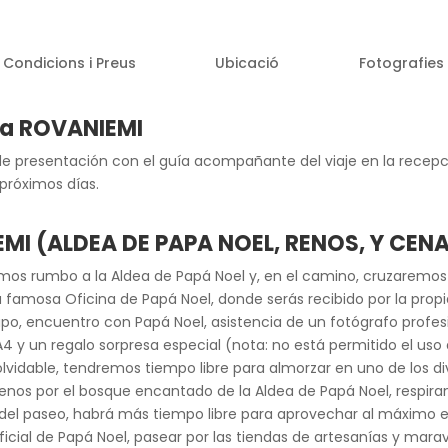
Condicions i Preus
Ubicació
Fotografies
 a ROVANIEMI
de presentación con el guía acompañante del viaje en la recepci
s próximos días.
EMI (ALDEA DE PAPA NOEL, RENOS, Y CEN
mos rumbo a la Aldea de Papá Noel y, en el camino, cruzaremos o
la famosa Oficina de Papá Noel, donde serás recibido por la prop
upo, encuentro con Papá Noel, asistencia de un fotógrafo profes
A4 y un regalo sorpresa especial (nota: no está permitido el uso
lvidable, tendremos tiempo libre para almorzar en uno de los di
nos por el bosque encantado de la Aldea de Papá Noel, respirand
l del paseo, habrá más tiempo libre para aprovechar al máximo es
icial de Papá Noel, pasear por las tiendas de artesanías y mara