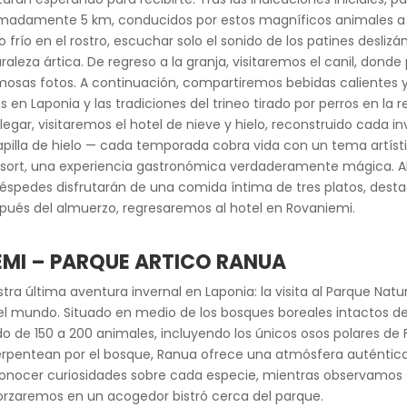
ximadamente 5 km, conducidos por estos magníficos animales a t
 frío en el rostro, escuchar solo el sonido de los patines deslizá
raleza ártica. De regreso a la granja, visitaremos el canil, donde
osas fotos. A continuación, compartiremos bebidas calientes y
es en Laponia y las tradiciones del trineo tirado por perros en la 
 llegar, visitaremos el hotel de nieve y hielo, reconstruido cada 
 capilla de hielo — cada temporada cobra vida con un tema artí
 resort, una experiencia gastronómica verdaderamente mágica. 
huéspedes disfrutarán de una comida íntima de tres platos, des
spués del almuerzo, regresaremos al hotel en Rovaniemi.
EMI
– PARQUE ARTICO RANUA
ra última aventura invernal en Laponia: la visita al Parque Natu
del mundo. Situado en medio de los bosques boreales intactos de
do de 150 a 200 animales, incluyendo los únicos osos polares de F
pentean por el bosque, Ranua ofrece una atmósfera auténtica. N
conocer curiosidades sobre cada especie, mientras observamos
orzaremos en un acogedor bistró cerca del parque.