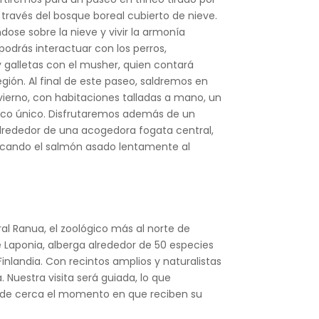
ravés del bosque boreal cubierto de nieve.
ndose sobre la nieve y vivir la armonía
 podrás interactuar con los perros,
 galletas con el musher, quien contará
región. Al final de este paseo, saldremos en
invierno, con habitaciones talladas a mano, un
stico único. Disfrutaremos además de un
Alrededor de una acogedora fogata central,
tacando el salmón asado lentamente al
ral Ranua, el zoológico más al norte de
 Laponia, alberga alrededor de 50 especies
inlandia. Con recintos amplios y naturalistas
uestra visita será guiada, lo que
 de cerca el momento en que reciben su