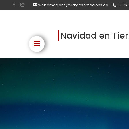
webemocions@viatgesemocions.ad
+376 
Navidad en Tier