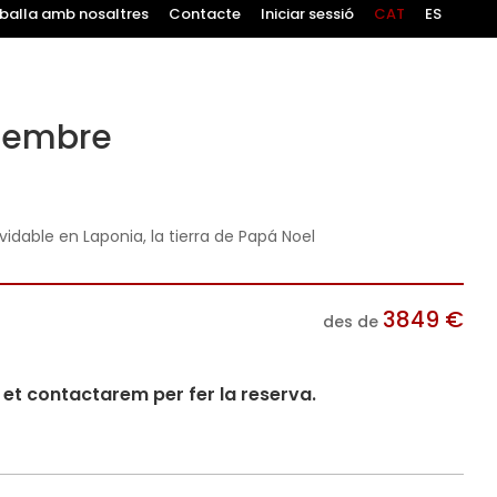
balla amb nosaltres
Contacte
Iniciar sessió
CAT
ES
ciembre
vidable en Laponia, la tierra de Papá Noel
3849
€
des de
i et contactarem per fer la reserva.