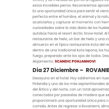
estos increíbles perros. Recorreremos apro
Es una oportunidad única para sentir el viento
perfecta entre el hombre, el animal y la natu
acariciarlos y capturar el momento con herm
curiosidades sobre la vida diaria de los huski
autobús hacia el resort Arctic Snow Hotel. Al
restaurante de hielo, un bar de hielo y una
almuerzo en el típico restaurante Kota del
dentro de una tradicional kota lapona, los 
fuego, preparado ante los ojos de todos. De
Alojamiento:
SCANDIC POHJANHOVI
Día 27 Diciembre – ROVANI
Desayuno en el hotel. Hoy saldremos en nuest
Finlandia y uno de los más septentrionales 
del Ártico y del norte, con un total aproxima
conectados por pasarelas de madera que ser
proporcionará una oportunidad única para 
comida. Antes de regresar a Rovaniemi, alm