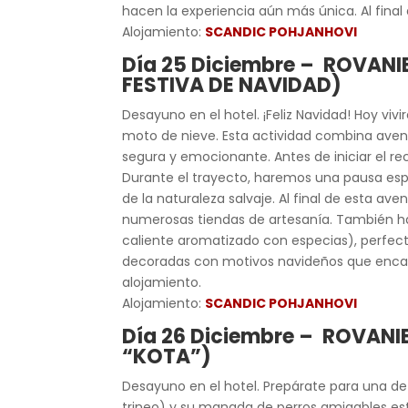
hacen la experiencia aún más única. Al final 
Alojamiento:
SCANDIC POHJANHOVI
Día 25 Diciembre – ROVAN
FESTIVA DE NAVIDAD)
Desayuno en el hotel. ¡Feliz Navidad! Hoy vi
moto de nieve. Esta actividad combina avent
segura y emocionante. Antes de iniciar el re
Durante el trayecto, haremos una pausa espe
de la naturaleza salvaje. Al final de esta av
numerosas tiendas de artesanía. También ha
caliente aromatizado con especias), perfec
decoradas con motivos navideños que encanta
alojamiento.
Alojamiento:
SCANDIC POHJANHOVI
Día 26 Diciembre – ROVANIE
“KOTA”)
Desayuno en el hotel. Prepárate para una de 
trineo) y su manada de perros amigables esta