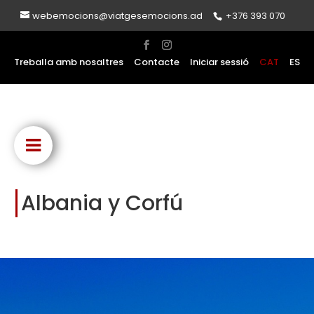
webemocions@viatgesemocions.ad
+376 393 070
Treballa amb nosaltres
Contacte
Iniciar sessió
CAT
ES
Albania y Corfú