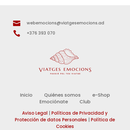

webemocions@viatgesemocions.ad

+376 393 070
Inicio
Quiénes somos
e-Shop
Emociónate
Club
Aviso Legal
|
Políticas de Privacidad y
Protección de datos Personales
|
Política de
Cookies