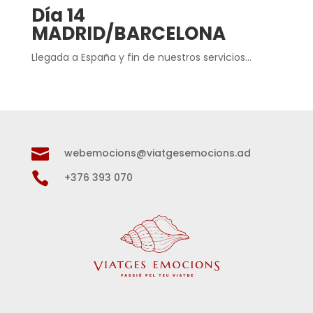
Día 14
MADRID/BARCELONA
Llegada a España y fin de nuestros servicios…

webemocions@viatgesemocions.ad

+376 393 070