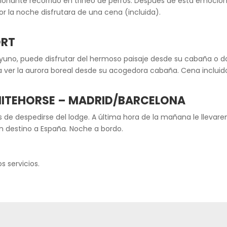
ionante recorrido en trineo de perros. Después de esta emocion
Por la noche disfrutara de una cena (incluida).
ORT
no, puede disfrutar del hermoso paisaje desde su cabaña o dar
ra ver la aurora boreal desde su acogedora cabaña. Cena incluid
WHITEHORSE – MADRID/BARCELONA
de despedirse del lodge. A última hora de la mañana le llevare
on destino a España. Noche a bordo.
s servicios.