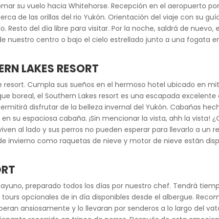
mar su vuelo hacia Whitehorse. Recepción en el aeropuerto por 
cerca de las orillas del rio Yukón. Orientación del viaje con su 
. Resto del día libre para visitar. Por la noche, saldrá de nuevo
e nuestro centro o bajo el cielo estrellado junto a una fogata
ERN LAKES RESORT
ke resort. Cumpla sus sueños en el hermoso hotel ubicado en mit
sque boreal, el Southern Lakes resort es una escapada excelent
rmitirá disfrutar de la belleza invernal del Yukón. Cabañas he
 su espaciosa cabaña. ¡Sin mencionar la vista, ahh la vista! ¿Qu
iven al lado y sus perros no pueden esperar para llevarlo a un r
de invierno como raquetas de nieve y motor de nieve están dispo
ORT
yuno, preparado todos los días por nuestro chef. Tendrá tiempo
s tours opcionales de in día disponibles desde el albergue. Rec
eran ansiosamente y lo llevaran por senderos a lo largo del vat