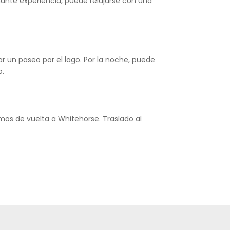
ante experiencia, puede relajarse con una
 un paseo por el lago. Por la noche, puede
o.
mos de vuelta a Whitehorse. Traslado al