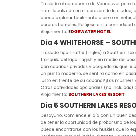
Traslado al aeropuerto de Vancouver para to
hotel localizado en el corazón de la ciudad, 
puede explorar fácilmente a pie o en vehículo
auroras boreales. Relájese en la comodidad d
Alojamiento:
EDGEWATER HOTEL
Día 4 WHITEHORSE – SOUTH
Traslado tipo shuttle (ingles) a Southern La
tranquilo del lago Tagish y en medio del bo
con cabañas privadas y acogedoras que le pe
un punto moderno, se sentirá como en casa en
justo en frente de su cabaña? ¡Los mushers v
Otras actividades opcionales (no incluidas) 
Alojamiento:
SOUTHERN LAKES RESORT
Día 5 SOUTHERN LAKES RES
Desayuno. Comience el día con un buen desa
de tener la oportunidad de probar uno de lo
puede encontrarse con los huskies que lo esp