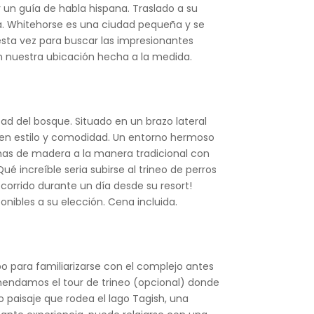
un guía de habla hispana. Traslado a su
guía. Whitehorse es una ciudad pequeña y se
, esta vez para buscar las impresionantes
 en nuestra ubicación hecha a la medida.
ad del bosque. Situado en un brazo lateral
e en estilo y comodidad. Un entorno hermoso
chas de madera a la manera tradicional con
é increíble seria subirse al trineo de perros
ecorrido durante un día desde su resort!
nibles a su elección. Cena incluida.
 para familiarizarse con el complejo antes
omendamos el tour de trineo (opcional) donde
o paisaje que rodea el lago Tagish, una