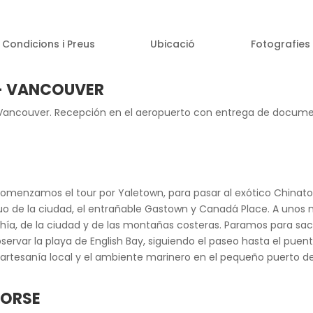
Condicions i Preus
Ubicació
Fotografies
– VANCOUVER
o Vancouver. Recepción en el aeropuerto con entrega de document
 Comenzamos el tour por Yaletown, para pasar al exótico China
guo de la ciudad, el entrañable Gastown y Canadá Place. A unos 
ahía, de la ciudad y de las montañas costeras. Paramos para sa
ervar la playa de English Bay, siguiendo el paseo hasta el puente 
 artesanía local y el ambiente marinero en el pequeño puerto depo
HORSE