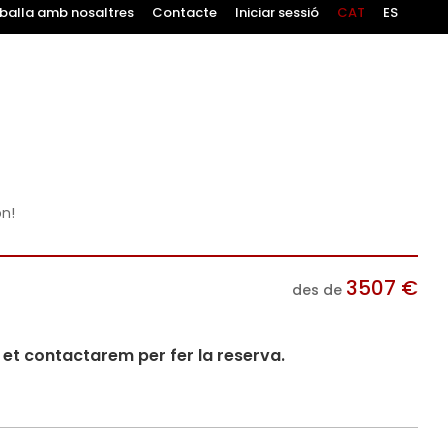
balla amb nosaltres
Contacte
Iniciar sessió
CAT
ES
ón!
3507
€
des de
i et contactarem per fer la reserva.