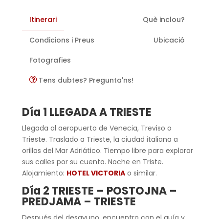
Itinerari
Què inclou?
Condicions i Preus
Ubicació
Fotografies
Tens dubtes? Pregunta'ns!
Día 1 LLEGADA A TRIESTE
Llegada al aeropuerto de Venecia, Treviso o
Trieste. Traslado a Trieste, la ciudad italiana a
orillas del Mar Adriático. Tiempo libre para explorar
sus calles por su cuenta. Noche en Triste.
Alojamiento:
HOTEL VICTORIA
o similar.
Día 2 TRIESTE – POSTOJNA –
PREDJAMA – TRIESTE
Después del desayuno, encuentro con el guía y